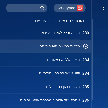
בר האנוש הופיע
276
CAG Hymns
האל הכול יכול, המשיח של אחרית
277
מזמורי כנסייה
מועדפים
הימים
הודיה והלל לאל הכול יכול
280
מלכות המשיח היא בית חם
בואו והללו את אלוהים
284
ישנו אושר רב בחיי הכנסייה
284
השמים כאן כה כחולים
285
אהבתו של אלוהים מקרבת אותנו זה לזה
286