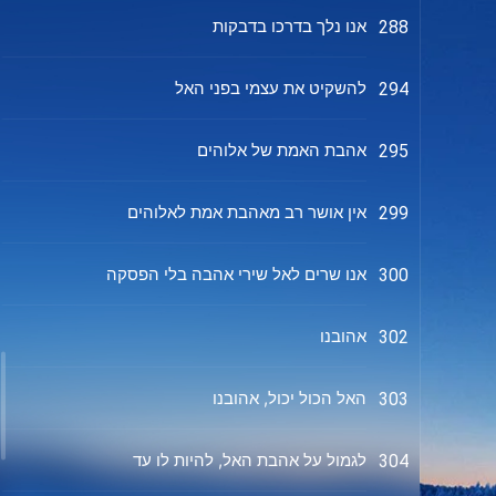
אנו נלך בדרכו בדבקות
288
להשקיט את עצמי בפני האל
294
אהבת האמת של אלוהים
295
אין אושר רב מאהבת אמת לאלוהים
299
אנו שרים לאל שירי אהבה בלי הפסקה
300
אהובנו
302
האל הכול יכול, אהובנו
303
לגמול על אהבת האל, להיות לו עד
304