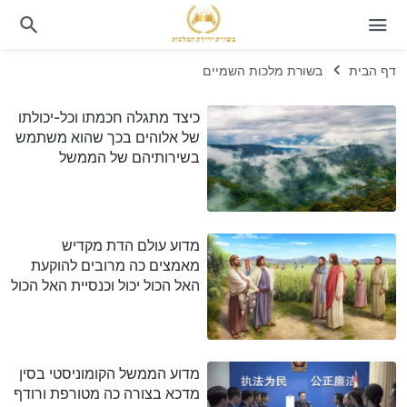
דף הבית
בשורת מלכות השמיים
כיצד מתגלה חכמתו וכל-יכולתו
של אלוהים בכך שהוא משתמש
בשירותיהם של הממשל
הקומוניסטי בסין ושל עולם
הדת? (א')
מדוע עולם הדת מקדיש
מאמצים כה מרובים להוקעת
האל הכול יכול וכנסיית האל הכול
יכול? מדוע הוא מתנגד להם
בטירוף כזה?
מדוע הממשל הקומוניסטי בסין
מדכא בצורה כה מטורפת ורודף