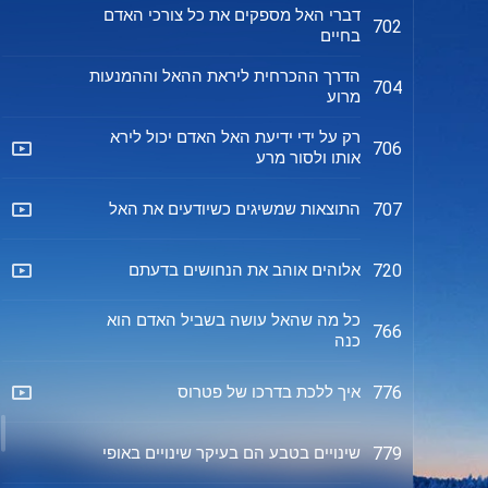
דברי האל מספקים את כל צורכי האדם
702
בחיים
הדרך ההכרחית ליראת ההאל וההמנעות
704
מרוע
רק על ידי ידיעת האל האדם יכול לירא
706
אותו ולסור מרע
התוצאות שמשיגים כשיודעים את האל
707
אלוהים אוהב את הנחושים בדעתם
720
כל מה שהאל עושה בשביל האדם הוא
766
כנה
איך ללכת בדרכו של פטרוס
776
שינויים בטבע הם בעיקר שינויים באופי
779