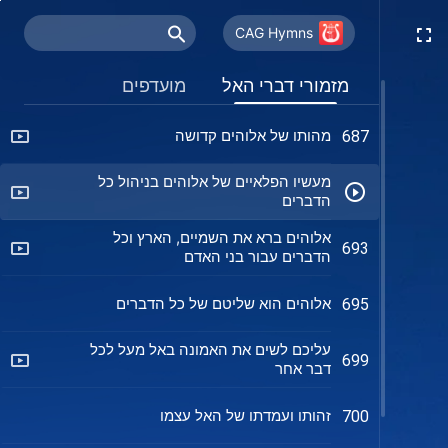
השטן שולט במחשבות האדם באמצעות
683
תהילה ורווח
CAG Hymns
כוונת האל להציל את האדם לא תשתנה
686
מזמורי דברי האל
מועדפים
לעולם
מהותו של אלוהים קדושה
687
מעשיו הפלאיים של אלוהים בניהול כל
הדברים
אלוהים ברא את השמיים, הארץ וכל
693
הדברים עבור בני האדם
אלוהים הוא שליטם של כל הדברים
695
עליכם לשים את האמונה באל מעל לכל
699
דבר אחר
זהותו ועמדתו של האל עצמו
700