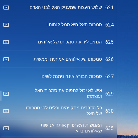
שלוש העצות שמעניק האל לבני האדם
621
סמכות האל היא סמל לזהותו
624
הנתיב לידיעת סמכותו של אלוהים
625
סמכותו של אלוהים אמיתית וממשית
626
סמכות הבורא אינה ניתנת לשינוי
627
איש לא יכול לתפוס את סמכות האל
629
ועוצמתו
כל הדברים מתקיימים וכָּלִים לפי סמכותו
630
של האל
האנושות היא עדיין אותה אנושות
635
שאלוהים ברא