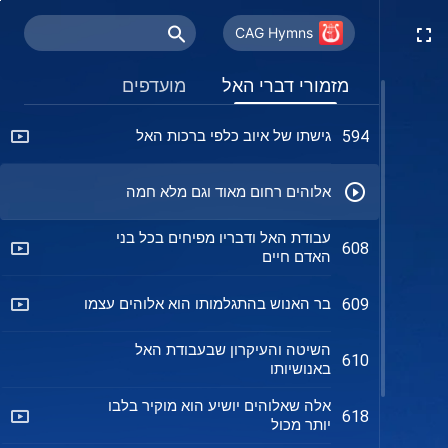
תקוותיו של האל עבור האנושות לא
587
השתנו
CAG Hymns
ההוכחה לניצחונו של איוב על השטן
591
מזמורי דברי האל
מועדפים
גישתו של איוב כלפי ברכות האל
594
אלוהים רחום מאוד וגם מלא חמה
עבודת האל ודבריו מפיחים בכל בני
608
האדם חיים
בר האנוש בהתגלמותו הוא אלוהים עצמו
609
השיטה והעיקרון שבעבודת האל
610
באנושיותו
אלה שאלוהים יושיע הוא מוקיר בלבו
618
יותר מכול