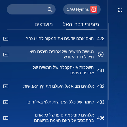
האל עצמו הוא האמת והחיים
476
CAG Hymns
רק לאלוהים יש את דרך החיים
477
מזמורי דברי האל
מועדפים
האם אתם יודעים את המקור לחיי נצח?
478
נטישת המשיח של אחרית הימים היא
חילול רוח הקודש
השלכות אי-הקבלה של המשיח של
481
אחרית הימים
אלוהים מביא אל העולם את קץ האנושות
482
קיומה של כלל האנושות תלוי באלוהים
483
אלוהים קובע את סופו של כל אדם
486
בהתבסס על האם האמת ברשותם