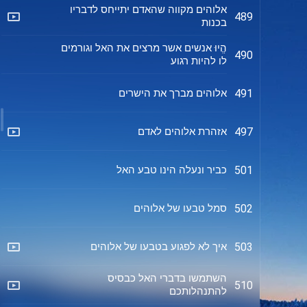
אלוהים מקווה שהאדם יתייחס לדבריו
489
בכנות
הֱיוּ אנשים אשר מרצים את האל וגורמים
490
לו להיות רגוע
אלוהים מברך את הישרים
491
אזהרת אלוהים לאדם
497
כביר ונעלה הינו טבע האל
501
סמל טבעו של אלוהים
502
איך לא לפגוע בטבעו של אלוהים
503
השתמשו בדברי האל כבסיס
510
להתנהלותכם