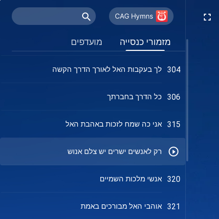
האל הכול יכול, אהובנו
303
CAG Hymns
מזמורי כנסייה
מועדפים
לגמול על אהבת האל, להיות לו עד
304
לך בעקבות האל לאורך הדרך הקשה
304
כל הדרך בחברתך
306
אני כה שמח לזכות באהבת האל
315
רק לאנשים ישרים יש צלם אנוש
אנשי מלכות השמיים
320
אוהבי האל מבורכים באמת
321