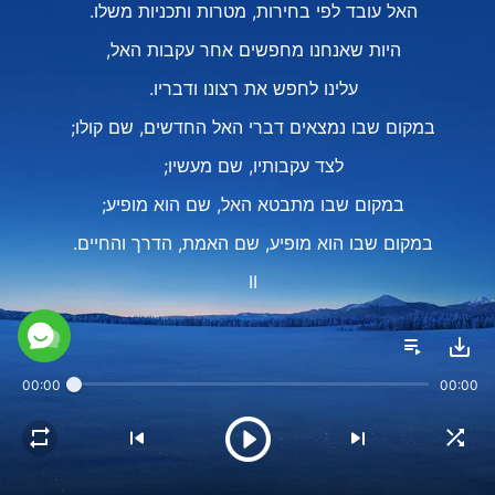
האל עובד לפי בחירות, מטרות ותכניות משלו.
היות שאנחנו מחפשים אחר עקבות האל,
עלינו לחפש את רצונו ודבריו.
במקום שבו נמצאים דברי האל החדשים, שם קולו;
לצד עקבותיו, שם מעשיו;
במקום שבו מתבטא האל, שם הוא מופיע;
במקום שבו הוא מופיע, שם האמת, הדרך והחיים.
II
אלוהים לא חייב להודיע לאדם על עבודתו או לדון בה עמו.
זה טבעו של האל, ועל כולם להכיר בכך כעת.
00:00
00:00
כדי לראות את הופעתו, לכו בעקבותיו;
ראשית, התעלו על תפיסותיכם.
אל תגידו לאל מה לעשות,