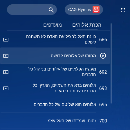
ההתגלמות האמיתית של סמכות הבורא
667
(גרסה 2)
CAG Hymns
סמכותו של האל נמצאת בכל
668
הכרת אלוהים
מועדפים
כוונת האל להציל את האדם לא תשתנה
686
לעולם
מהותו של אלוהים קדושה
מעשיו הפלאיים של אלוהים בניהול כל
692
הדברים
אלוהים ברא את השמיים, הארץ וכל
693
הדברים עבור בני האדם
אלוהים הוא שליטם של כל הדברים
695
זהותו ועמדתו של האל עצמו
700