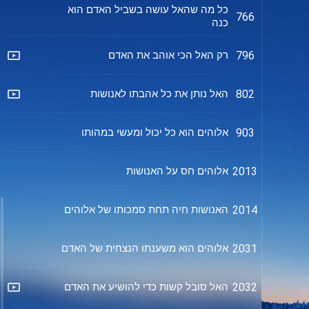
כל מה שהאל עושה בשביל האדם הוא
766
כנה
רק האל הכי אוהב את האדם
796
האל נותן את כל אהבתו לאנושות
802
אלוהים הוא כל יכול ומעשי במהותו
903
אלוהים חס על האנושות
2013
האנושות חיה תחת סמכותו של אלוהים
2014
אלוהים הוא משענתו הנצחית של האדם
2031
האל סובל קשות כדי להושיע את האדם
2032