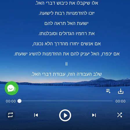
אלו שיקבלו את כיבוש דברי האל.
יזכו להזדמנויות רבות לישועה.
ישועת האל תראה להם
את רחמיו הגדולים וסובלנותו.
אם אנשים יחזרו מהדרך הלא נכונה,
אם יכפרו, האל יעניק להם את ההזדמנות להשיג ישועתו.
II
שלב העבודה הזה, עבודת דברי האל.
פשוט פותח לאנשים
את כל הדרכים והתעלומות
00:00
00:00
שהם אינם מבינים.
זה עוזר לבני האדם להבין את רצון האל
ודרישותיו מהאדם.