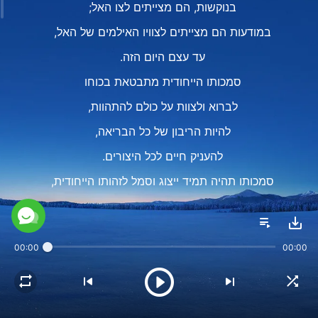
בנוקשות, הם מצייתים לצו האל;
במודעות הם מצייתים לצוויו האילמים של האל,
עד עצם היום הזה.
סמכותו הייחודית מתבטאת בכוחו
לברוא ולצוות על כולם להתהוות,
להיות הריבון של כל הבריאה,
להעניק חיים לכל היצורים.
סמכותו תהיה תמיד ייצוג וסמל לזהותו הייחודית,
וסמכותו תתקיים, תמיד היא תתקיים לצד זהותו!
הדבר מתבטא ביכולתו לגרום הפעם ולנצח,
00:00
00:00
לכל הדברים להופיע בעולם,
להתקיים בצורות מושלמות, חיים ותפקידים.
לא מוגבלים בזמן, לא נתונים לאילוצים,