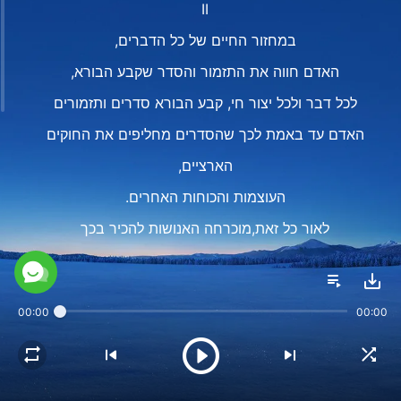
II
במחזור החיים של כל הדברים,
האדם חווה את התזמור והסדר שקבע הבורא,
לכל דבר ולכל יצור חי, קבע הבורא סדרים ותזמורים
האדם עד באמת לכך שהסדרים מחליפים את החוקים
הארציים,
העוצמות והכוחות האחרים.
לאור כל זאת,מוכרחה האנושות להכיר בכך
שאין ישות שיכולה להפר את ריבונות הבורא,
אין שום כוח שיתערב או ישנהאת מה שנקבע מראש.
00:00
00:00
על פי החוקים האלוהיים בני האדם והדברים
חיים ומתרבים מדור לדור.
האין זו ההתגלמות האמיתית של סמכות הבורא?