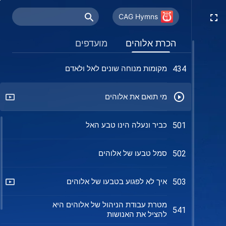
כל הדברים נשמעים לריבונותו של
393
אלוהים
CAG Hymns
הבטחת האל לאדם באחרית הימים
421
הכרת אלוהים
מועדפים
מקומות מנוחה שונים לאל ולאדם
434
מי תואם את אלוהים
כביר ונעלה הינו טבע האל
501
סמל טבעו של אלוהים
502
איך לא לפגוע בטבעו של אלוהים
503
מטרת עבודת הניהול של אלוהים היא
541
להציל את האנושות