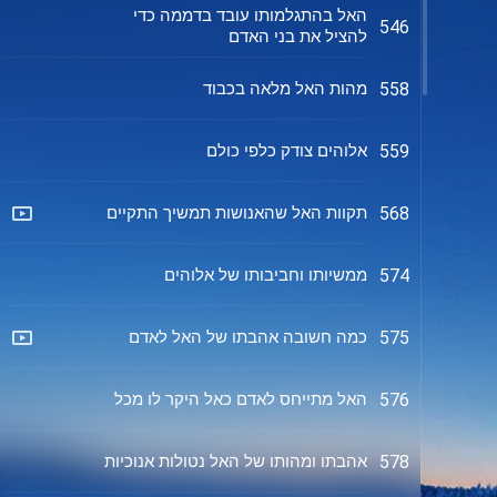
האל בהתגלמותו עובד בדממה כדי
546
להציל את בני האדם
מהות האל מלאה בכבוד
558
אלוהים צודק כלפי כולם
559
תקוות האל שהאנושות תמשיך התקיים
568
ממשיותו וחביבותו של אלוהים
574
כמה חשובה אהבתו של האל לאדם
575
האל מתייחס לאדם כאל היקר לו מכל
576
אהבתו ומהותו של האל נטולות אנוכיות
578