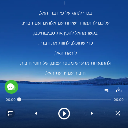
II
בכדי לנהוג על פי דברי האל,
עליכם להתמודד ישירות עם אלוהים ועם דבריו.
בקשו מהאל להכין את סביבותיכם,
כדי שתוכלו, לחוות את דבריו.
ליראת האל,
ולהתנערות מרע יש מספר עצום, של חוטי חיבור,
חיבור עם ידיעת האל.
רק אם תדעו את האל תוכלו לירא אותו ולסור מרע.
III
00:00
00:00
כדי להיות פנים אל פנים מול דבר האל,
תזדקקו ללב כן ולרצון לקבל את האמת.
דרושה לכך תשוקתכם להיות אדם אמיתי,