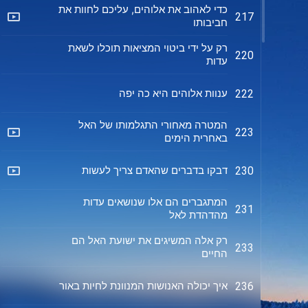
כדי לאהוב את אלוהים, עליכם לחוות את
217
חביבותו
רק על ידי ביטוי המציאות תוכלו לשאת
220
עדות
ענוות אלוהים היא כה יפה
222
המטרה מאחורי התגלמותו של האל
223
באחרית הימים
דבקו בדברים שהאדם צריך לעשות
230
המתגברים הם אלו שנושאים עדות
231
מהדהדת לאל
רק אלה המשיגים את ישועת האל הם
233
החיים
איך יכולה האנושות המנוונת לחיות באור
236