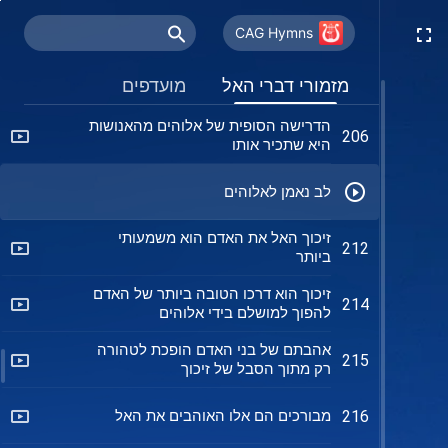
רק באמצעות סבל וזיכוך האל יכול להביא
202
אתכם לידי שלמות
CAG Hymns
רק אלו שטבעם השתנה יכולים לשאת
205
מזמורי דברי האל
מועדפים
עדות לאל
הדרישה הסופית של אלוהים מהאנושות
206
היא שתכיר אותו
לב נאמן לאלוהים
זיכוך האל את האדם הוא משמעותי
212
ביותר
זיכוך הוא דרכו הטובה ביותר של האדם
214
להפוך למושלם בידי אלוהים
אהבתם של בני האדם הופכת לטהורה
215
רק מתוך הסבל של זיכוך
מבורכים הם אלו האוהבים את האל
216