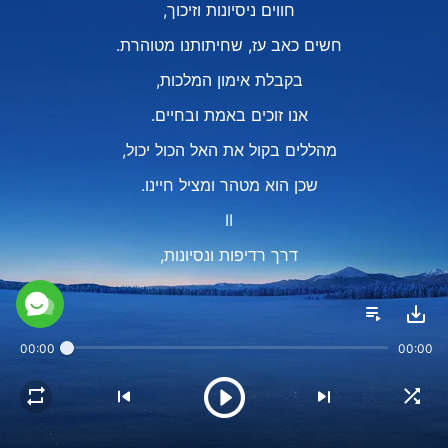
חווים ניסיונות וזיכוך,
חשים כאב עז, שחיתותנו מטוהרת.
בקבלת אימון המלכות,
אנו זוכים באמת ובחיים.
מהללים בקול את האל הכול יכול,
שכן הוא מטהר ומציל חיינו.
II
דרך רדיפות ונסיונות,
אנו רואים את פרצופו הכעור של השטן.
השטן מנוצל כדי להביא האדם לידי שלמות,
00:00
00:00
כך שהאדם ייאחז באמת ויכיר את האל.
אנו שונאים את השטן, נעבוד את האל עד הקץ.
האל דובר אמת וכובש את האנושות,