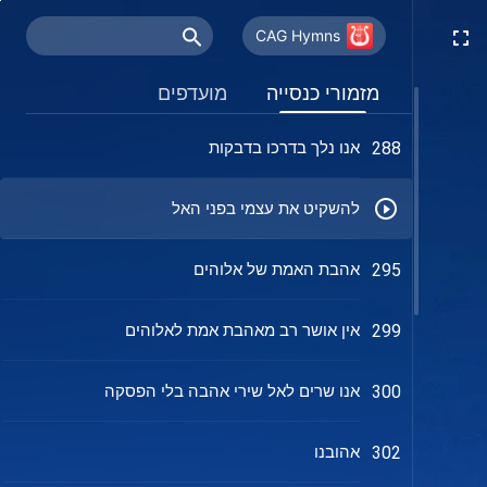
השמים כאן כה כחולים
285
CAG Hymns
אהבתו של אלוהים מקרבת אותנו זה לזה
286
מזמורי כנסייה
מועדפים
אנו נלך בדרכו בדבקות
288
להשקיט את עצמי בפני האל
אהבת האמת של אלוהים
295
אין אושר רב מאהבת אמת לאלוהים
299
אנו שרים לאל שירי אהבה בלי הפסקה
300
אהובנו
302