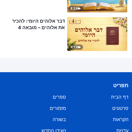
8:24
דבר אלוהים היומי: להכיר
את אלוהים – מובאה 4
4:13
תפריט
דף הבית
ספרים
סרטונים
מזמורים
הקראות
בשורה
עדויות
העידן החדש