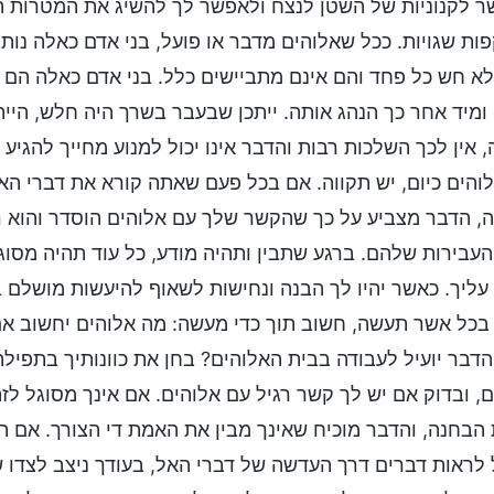
 לקנוניות של השטן לנצח ולאפשר לך להשיג את המטרות הא
ות שגויות. ככל שאלוהים מדבר או פועל, בני אדם כאלה נותר
א חש כל פחד והם אינם מתביישים כלל. בני אדם כאלה הם ט
ומיד אחר כך הנהג אותה. ייתכן שבעבר בשרך היה חלש, היי
, אין לכך השלכות רבות והדבר אינו יכול למנוע מחייך להגיע
והים כיום, יש תקווה. אם בכל פעם שאתה קורא את דברי הא
, הדבר מצביע על כך שהקשר שלך עם אלוהים הוסדר והוא רג
עבירות שלהם. ברגע שתבין ותהיה מודע, כל עוד תהיה מסוגל
עליך. כאשר יהיו לך הבנה ונחישות לשאוף להיעשות מושלם בי
 בכל אשר תעשה, חשוב תוך כדי מעשה: מה אלוהים יחשוב אם
דבר יועיל לעבודה בבית האלוהים? בחן את כוונותיך בתפילה
, ובדוק אם יש לך קשר רגיל עם אלוהים. אם אינך מסוגל לז
 הבחנה, והדבר מוכיח שאינך מבין את האמת די הצורך. אם ת
 לראות דברים דרך העדשה של דברי האל, בעודך ניצב לצדו של 