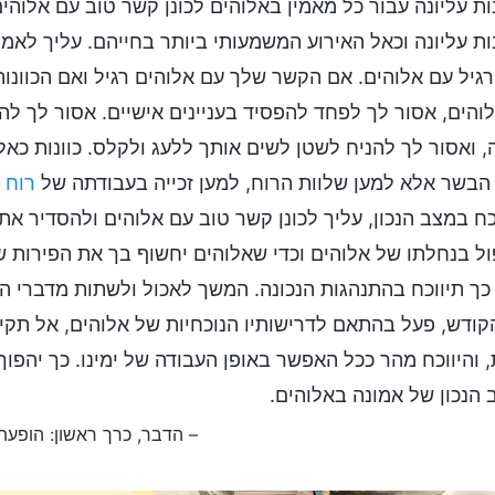
ת עליונה עבור כל מאמין באלוהים לכונן קשר טוב עם אלוהי
ת עליונה וכאל האירוע המשמעותי ביותר בחייהם. עליך לאמ
גיל עם אלוהים. אם הקשר שלך עם אלוהים רגיל ואם הכוונות
והים, אסור לך לפחד להפסיד בעניינים אישיים. אסור לך לה
, ואסור לך להניח לשטן לשים אותך ללעג ולקלס. כוונות כא
הבשר אלא למען שלוות הרוח, למען זכייה בעבודתה של
רוח 
כח במצב הנכון, עליך לכונן קשר טוב עם אלוהים ולהסדיר את
ל בנחלתו של אלוהים וכדי שאלוהים יחשוף בך את הפירות שמנ
 כך תיווכח בהתנהגות הנכונה. המשך לאכול ולשתות מדברי הא
קודש, פעל בהתאם לדרישותיו הנוכחיות של אלוהים, אל תקיים
, והיווכח מהר ככל האפשר באופן העבודה של ימינו. כך יהפו
 הנכון של אמונה באלוהים.
– הדבר, כרך ראשון: הופעת