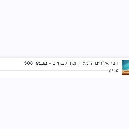
דבר אלוהים היומי: היווכחות בחיים – מובאה 508
05:15
ורים
הקראות
בשורה
עדויות
הע
מלכות האל הגי