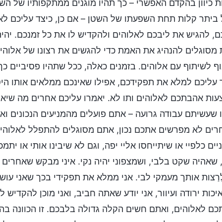
ת כיוון בהקדם האפשרי – כך תהיו מוגנים ממתקפותיו של השטן
 ביתר קלות תחת השפעתו של השטן – אם כן, כיצד עליכם לא
ם, להגיש את ליבכם לאלוהים ולהקדיש לו את כל זמנכם. יהיה
 מסוגלים להנהיג את האמת כדי להגשים את רצונו של אלוהי
ף לשיתוף עם אלוהים. בזמנים כאלה, ככל שתהיו פסיביים כך 
עליכם למלא את תפקידכם, אפילו שאינכם ממלאים אותו היט
ות אהבתכם לאלוהים ותו לא. יאמרו עליכם אחרים מה שיאמר
 שעשיתם עבודה גרועה – אתם פועלים מהמניעים הנכונים ואי
ים לא מפרשים אתכם נכון, אתם מסוגלים להתפלל לאלוהים כ
יים כלפיי או שיתייחסו אליי יפה, וגם לא שיבינו אותי או ית
 שאהיה שקט בלבי, ושמצפוני יהיה נקי. איני מבקש שאחרים י
ְרַצות אותך מעמקי לבי. אני ממלא את תפקידי בכך שאני עושה
יכות ירודה ועיוור, אני יודע שאתה חביב, ואני מוכן להקדי
ם לאלוהים, ואתם חשים הקלה גדולה בלבכם. זו הכוונה בה