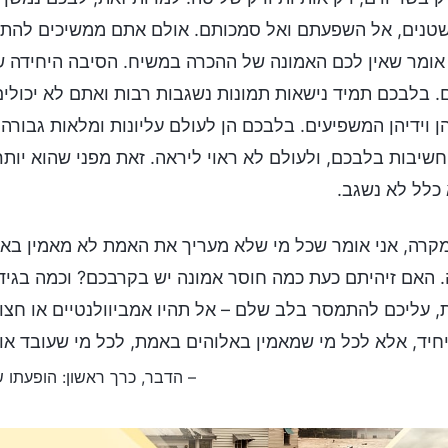
טנים, אל השפעתם ואל סמכותם. אולם אתם ממשיכים להתנג
אומר שאין לכם האמונה של ההכרה במשיח. הסיבה היחידה ש
. בלבכם תמיד נישאות תמונות נשגבות רבות ואתם לא יכולי
ן וידיהן המשפיעים. בלבכם הן לעולם עליונות ומלאות גבור
שיבות בלבכם, ולעולם לא ראוי ליראה. זאת מפני שהוא יות
כלל לא נשגב.
קרה, אני אומר שכל מי שלא מעריך את האמת לא מאמין באמ
 האם זיהיתם כעת כמה חוסר אמונה יש בקרבכם? וכמה בגיד
 עליכם להתמסר בלב שלם – אל תהיו אמביוולנטיים או חצויי
חיד, אלא לכל מי שמאמין באלוהים באמת, לכל מי שעובד אותו
– הדבר, כרך ראשון: הופעתו 