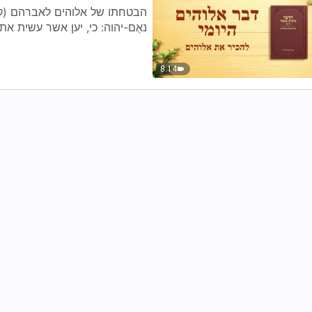
נאֻם-יהוה: כי, יען אשר עשית א
8:14