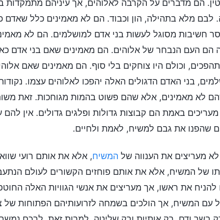
ין. הם מדברים על הקרבה לאלוהים, אך עיניהם מתמקדות בכ
 לבם מלא בתהילה, הון וכבוד. הם לא מאמינים כלל שאדם כ
ר חשיבות מסוגל לעשות בני אדם למושלמים. הם לא מאמינ
הם העם הנבחר של אלוהים. הם מאמינים שאם בני אדם כאלה
תהפכים, וכולם היו צוחקים בלי סוף. הם מאמינים שאם אל
מים, בני האדם הדגולים האלה יהפכו לאלוהים עצמו. נקודו
ם לא מאמינים, אלא שהם פשוט בהמות מגוחכות. זאת משום 
עריכים באמת הם קבוצות גדולות ופלגים גדולים. אין להם ע
ם שהפנו את גבם למשיח, לאמת ולחיים.
א מעריצים את הענווה של
המשיח
, אלא את אותם רועי שוו
ו של המשיח, אלא את אותם פוחזים הקשורים לעולם הנתעב.
להניח את ראשו, אך מעריצים את אנשי הגוויות האלה החוטפי
 עם המשיח, אך הולכים בשמחה לזרועותיהם הפתוחות של צ
ק בשר ודם, רק אותיות ורק שליטה. למרות זאת, לבכם נמשך