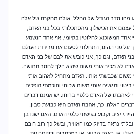
או מהו סדר הגודל של החלל. אולם מחקרם של אלה
 עצמם את הכישלון. מהסתכלותי בכל בני האדם,
ף אחד המשוכנע לחלוטין בקיומי, אף אחד הנשמע
ך על פני תהום, התחלתי לטעום את מרירות העולם
ני האדם, וגם כך, אני כובש את לבם של בני האדם
האדם לא מכיר אותי משום שהוא הלך לחסר תחושה.
 משום שכבשתי אותו. האדם מתחיל לאהוב אותי
יטוי ומגשים אותי משום שכוחי וחוכמתי הופכים
י לאהבתו של האדם כלפיי ברוחו. יש אמנם דברים
ברים האלה. כך, אהבת האדם היא כבועת סבון:
יתי יציב וקבוע בגישתי כלפי האדם. האם ישנו בן
בלתי נראה בדיוק כמו האוויר, ובשל כך רוב רובם
גלי, או באגם הרגוע, או במכתבים ודוקטרינות