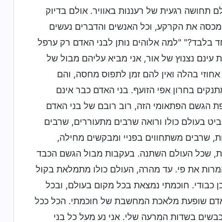
 תחושה רגעית של רעננות באוויר. אולם בדיוק
המכסה את הקרקע, וכל האנשים והדברים נעשים
ד בלבד?" "למה אלוהים נותן לבני האדם רק ערפל
 עינם נצנוץ של אור, אני מביא עליהם מבול של
וזי בהלה ואין להם זמן לתפוס מחסה, והם
קים בחרון אפי הזועף. בני האדם כבר אינם
ת הגשם הפתאומי הזה, רוב רובם של בני האדם
ביט בעולם כולו ורואה שרבים מתעוררים, שרבים
, שרבים משתחווים בפניי ומבקשים מחילה,
יות, שכל העולם השתנה. בעקבות מבול הגשם הכבד
המרות את פי. עד מהרה, העולם כולו מתמלאת בקול
כן כבודי. חוכמתי נמצאת בכל מקום בעולם, ובכל
האדם שופעת מלאכת המחשבת של חוכמתי. הכל ככל
בשים בשדות המרעה שלי. אני נע מעל כל בני