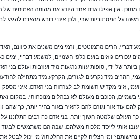
 מתוכן. אין אפילו אדם אחד היודע את מהותה האמיתית של הא
משהו על המסתוריות שבי, ולכן אינני דורש מהאדם להגיע לר
 דבריי, הרים מתמוטטים, זרמי מים משנים את כיוונם, האד
ים עכורים גואים בזעם כלפי השמיים, למשמע דבריי, ימים כאל
 ביותר של ידי, סופות עזות נרגעות מיד ועוזבות ועולם בני
מי, ההרים מיד נקרעים לגזרים, הקרקע מיד מתחילה להזדעזע
עמי, איני מקדיש תשומת לב לצרחות בני האדם, איני מספק 
 בשמיים, הכוכבים מעולם לא נבהלים מנוכחותי. במקום זאת,
 להם עוד אור וגורם להם להאיר באור בהיר יותר, כך שהם זו
 כך העולם שלמטה חשוך יותר. בני אדם כה רבים התלוננו על
עזבו אותי לייסד מלכות משלהם, שבה הם משתמשים לבגוד ב
נחישותם? ומי הצליח לקיים את החלטתו? מי יכול לבטל א