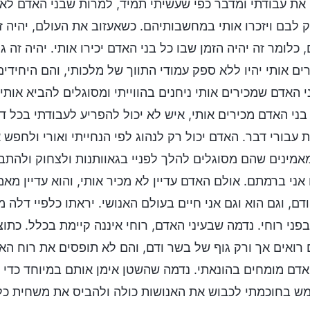
את עבודתי ומדבר כפי שעשיתי תמיד, למרות שבני האדם לא מב
 לבם ויזכרו אותי במחשבותיהם. כשאעזוב את העולם, יהיה 
 כלומר זה יהיה הזמן שבו כל בני האדם יכירו אותי. יהיה זה ג
ים אותי יהיו ללא ספק עמודי התווך של מלכותי, והם היחידים
י האדם שמכירים אותי ניחנים בהווייתי ומסוגלים להביא אותי 
בני האדם מכירים אותי, איש לא יכול להפריע לעבודתי בכל דר
 עבורי דבר. האדם יכול רק לנהוג לפי הנחייתי ואורי ולחפש א
אמינים שהם מסוגלים להלך לפניי בגאוותנות ולצחוק ולהתבד
 אני ברמתם. אולם האדם עדיין לא מכיר אותי, והוא עדיין מאמ
דם, וגם הוא וגם אני חיים בעולם האנושי. יראתו כלפיי דלה מ
בפני רוחי. נדמה שבעיני האדם, רוחי איננה קיימת בכלל. כתו
רואים אך ורק גוף של בשר ודם, והם לא תופסים את רוח האל.
אדם מומחים בהונאתי. נדמה שהשטן אימן אותם במיוחד כדי ל
 בחוכמתי לכבוש את האנושות כולה ולהביס את משחית כל ב