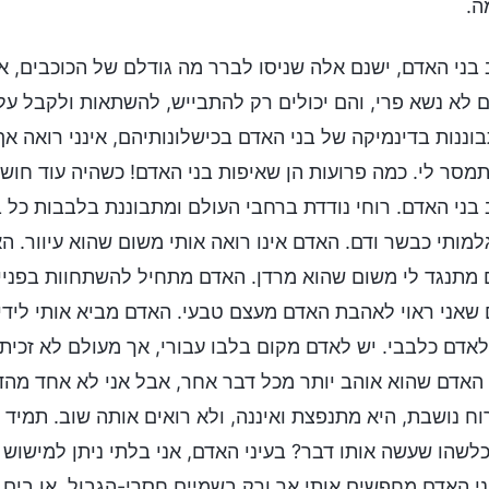
ה.
בני האדם, ישנם אלה שניסו לברר מה גודלם של הכוכבים, 
 לא נשא פרי, והם יכולים רק להתבייש, להשתאות ולקבל על
וננות בדינמיקה של בני האדם בכישלונותיהם, אינני רואה א
תמסר לי. כמה פרועות הן שאיפות בני האדם! כשהיה עוד חוש
בני האדם. רוחי נודדת ברחבי העולם ומתבוננת בלבבות כל ב
מותי כבשר ודם. האדם אינו רואה אותי משום שהוא עיוור. 
מתנגד לי משום שהוא מרדן. האדם מתחיל להשתחוות בפניי
שאני ראוי לאהבת האדם מעצם טבעי. האדם מביא אותי לידי ב
לאדם כלבבי. יש לאדם מקום בלבו עבורי, אך מעולם לא זכית
האדם שהוא אוהב יותר מכל דבר אחר, אבל אני לא אחד מהד
ח נושבת, היא מתנפצת ואיננה, ולא רואים אותה שוב. תמיד הי
לשהו שעשה אותו דבר? בעיני האדם, אני בלתי ניתן למישוש ו
י האדם מחפשים אותי אך ורק בשמיים חסרי-הגבול, או בים ה