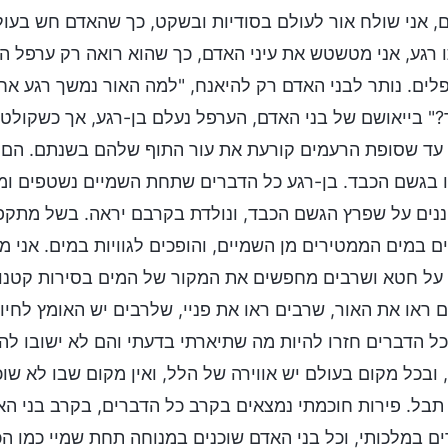
, אני שולח אור לעולם בסודיות ובשקט, כך שהאדם חש בעולם
 רגע, אני מטשטש את עיני האדם, כך שהוא רואה רק ערפל 
לים. נותר לבני האדם רק להיאנח, "למה האור נמשך רגע אח
?" בייאושם של בני האדם, הערפל נעלם בן-רגע, אך כשקולטת
עד שסופת הרעמים קורעת את עור התוף שלהם בשנתם. הם אח
 בגשם הכבד. בן-רגע כל הדברים שתחת השמיים נשטפים ומתנ
נים על שפרץ הגשם הכבד, ונולדת בקרבם יראה. בשל מתקפ
ם במים הממטירים מן השמיים, והופכים לגוויות במים. אני מ
על חטא ושרבים מחפשים את המקור של המים בסירות קטנות
 ראו את האור, שרבים ראו את פניי, שלרבים יש האומץ לח
כל הדברים חזרו להיות מה שתיארתי בדעתי והם לא ישובו ל
 ובכל מקום בעולם יש אווירה של הלל, ואין מקום שבו לא שו
תבל. פירות חוכמתי נמצאים בקרב כל הדברים, בקרב בני 
ם במלכותי, וכל בני האדם שוכנים במנוחה תחת שמיי כמו הכ