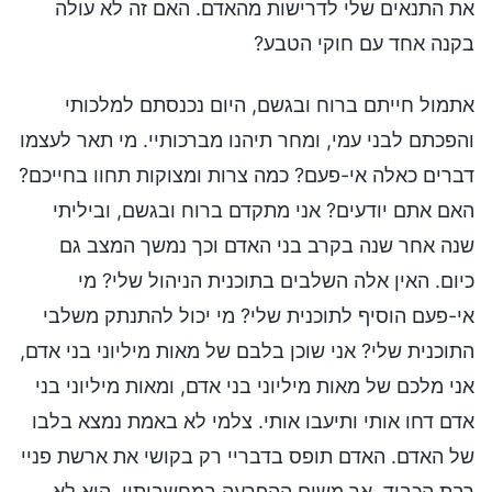
את התנאים שלי לדרישות מהאדם. האם זה לא עולה
בקנה אחד עם חוקי הטבע?
אתמול חייתם ברוח ובגשם, היום נכנסתם למלכותי
והפכתם לבני עמי, ומחר תיהנו מברכותיי. מי תאר לעצמו
דברים כאלה אי-פעם? כמה צרות ומצוקות תחוו בחייכם?
האם אתם יודעים? אני מתקדם ברוח ובגשם, וביליתי
שנה אחר שנה בקרב בני האדם וכך נמשך המצב גם
כיום. האין אלה השלבים בתוכנית הניהול שלי? מי
אי-פעם הוסיף לתוכנית שלי? מי יכול להתנתק משלבי
התוכנית שלי? אני שוכן בלבם של מאות מיליוני בני אדם,
אני מלכם של מאות מיליוני בני אדם, ומאות מיליוני בני
אדם דחו אותי ותיעבו אותי. צלמי לא באמת נמצא בלבו
של האדם. האדם תופס בדבריי רק בקושי את ארשת פניי
רבת הכבוד, אך משום ההפרעה במחשבותיו, הוא לא