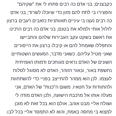
כקבצנים; בני אדם כה רבים פתחו לי את "שקיהם"
והפצירו בי לתת להם מזון כדי שיוכלו לשרוד; בני אדם
כה רבים נעצו בי עיניים תאוותניות כזאבים רעבים ברצון
לזלול אותי ולמלא את בטנם; בני אדם כה רבים הרכינו
את ראשם בשקט עקב העבירות שלהם והתביישו
והתפללו שאמחל להם או קיבלו ברצון את הייסורים
שאני מטיל עליהם. כשאני מדבר, המעשים השטותיים
השונים של האדם נראים מגוחכים ודמותו האמיתית
נחשפת באור, ובאור הזוהר, האדם לא מסוגל לסלוח
לעצמו. לכן הוא ממהר להתייצב בפניי כדי להשתחוות
ולהתוודות על חטאיו. משום ה"כנות" של האדם, אני
מעלה אותו אל מרכבת הישועה, ולכן האדם מודה לי
ושולח אליי מבט אוהב. אולם הוא בכל זאת לא מוכן
למצוא בי מחסה באמת, והוא לא התמסר אליי בכל לבו.