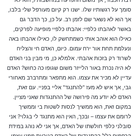
סומך על רגשותיו שלו. ישנו רק קיום מעורפל שלי בלבו,
אך הוא לא נשאר שם לזמן רב. על כן, כך הדבר גם
באשר לאהבתו כלפיי: אהבתו כלפיי מופיעה לפרקים,
כאילו הוא אוהב אותי כשמתחשק לו, כאילו אהבתו באה
ונעלמת תחת אור ירח עמום. כיום, האדם חי והצליח
לשרוד רק בזכות אהבתי. אלמלא כן, מי מבין בני האדם
לא היה נכרת באור הלייזר משום שגופו כה כחוש? האדם
עדיין לא מכיר את עצמו. הוא מתפאר ומתרברב מאחורי
גבי, אך איש לא מעז "להתנגד" אליי בפניי. עם זאת,
האדם לא יודע מה פירושה של ההתנגדות שאני מציין.
במקום זאת, הוא ממשיך לנסות לשטות בי וממשיך
לרומם את עצמו – ובכך, האין הוא מתנגד לי בגלוי? אני
סובלני כלפי חולשתו של האדם, אך אני לא נוהג במידת
הרחמים כלל בהתנגדות של האדם הנובעת ממנו עצמו.