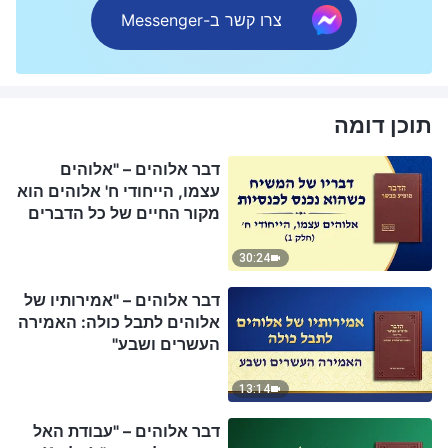
צרו קשר ב-Messenger
תוכן דומה
דבר אלוהים – "אלוהים
עצמו, הייחודי ח' אלוהים הוא
מקור החיים של כל הדברים
(ב')" (חלק 1)
30:24
דבר אלוהים – "אמירותיו של
אלוהים לתבל כולה: האמירה
העשרים ושבע"
13:14
דבר אלוהים – "עבודת האל