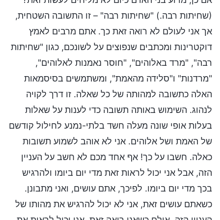
(שחיתות רבה.) "שחיתות רבה" – זו התשובה השטחית,
אך אני לעולם לא רואה זאת כך. אתם מרבים לאמץ
דוקטרינות ומכתבים שנפוצים על לשונכם, כגון "שחיתות
רבה", "מרד באלוהים", "חוסר נאמנות לאלוהים",
"מרדנות" ו"סלידה מהאמת", ומשתמשים בסיסמאות
האלה כתשובה למהותה של כל שאלה. זו דרך לקויה
לנהוג. השימוש באותה תשובה כדי לענות על שאלות
בעלות אופי שונה מעלה חשד בלתי-נמנע לחילול קודשם
של האמת ושל אלוהים. אני לא אוהב לשמוע תשובות
כאלה. חשבו על כך! אף אחד מכם לא חשב על העניין
הזה, אבל אני יכול לראות זאת מדי יום ביומו ולהרגיש
בכך מדי יום ביומו. לפיכך, אתם עושים, ואני מתבונן.
כשאתם עושים זאת, אני לא יכול להרגיש את מהותו של
העניין הזה. אולם כשאני רואה זאת, אני יכול לראות את