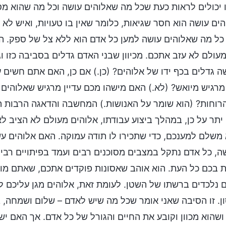
 יכולים לראות כעת שכל מה שאלוהים עושה וכל מה שהוא מ
ים עושה הוא חסר שגיאות, כלומר שאין בו טעויות, ואיש לא 
 כל מה שאלוהים עושה למען כל אדם הוא ללא צל של ספק. הו
מעולם לא עזב אתכם. מכיוון שבני האדם גדלים בסביבה כזו 
 גדלים בכף ידו של אלוהים? (כן.) אם כן, האם אתם חשים ע
 מרגיש מיואש? (לא.) האם מישהו מכם עדיין מרגיש שאלוהים 
רוחות? (הוא שומר על האנושות.) המחשבה והדאגה הרבות 
יתר על כן, במהלך ביצוע עבודתו, אלוהים מעולם לא הציב 
משלם למענכם, כדי שתכירו לו תודה עמוקה. האם אלוהים עש
, כל אדם נתקל במצבים מסוכנים רבים ועמד בפיתויים רבים.
ת בכם כל העת. הוא אוהב שאסונות פוקדים אתכם, שאתם מו
נלכדים ברשתו של השטן. לעומת זאת, אלוהים מגן עליכם ל
ן. זו הסיבה שאני אומר שכל מה שיש לאדם – שלום ושמחה, 
ושהוא מכוון וקובע את החיים והגורל של כל אדם. אך האם י