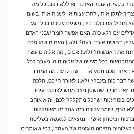
סדר בקפידה עבור האדם הוא ללא רבב. כל מה
צריך לתקן אותו, לתת עצות או לשנות אותו בשום
א מוביל את כולם ביד, משגיח עליכם בכל רגע
וגדלים עם רקע כזה, האם אפשר לומר שבני האדם
דיין תחושת אובדן כעת? (לא.) האם מישהו מכם
זנח את האנושות? (לא.) אם כן, מה אלוהים עשה
המתבטאות בכל מעשה של אלוהים הן מעבר לכל
לאף אחד מכם תנאי או דרישה לדעת מה המחיר
ה דבר כזה בעבר? (לא.) לאורך חייכם, הלכה
 זאת מכיוון שהשטן ניצב ממש לצדכם ועיניו
כים בפורענות ושהכל מתקלקל לכם, והוא אוהב
לא הרף, שומר עליכם בזה אחר זה מאומללות
ברכות וביטחון אישי – נמצאים למעשה בשליטת
ש לאלוהים תפיסה מוגזמת של מעמדו, כפי שאומרים