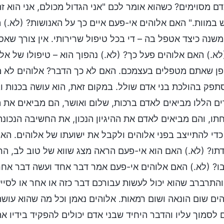
דם מסוימים? כשהוא אומר לכם "אני הגדול מכולם, אני הוא 
 במוות." האם אלוהים אי-פעם איים כך על האנושות? (לא.)
שנה כיצד אטפל בה – די בכל טיפול שרירותי. אין צורך שא
לא.) האם אלוהים פעל כך? (לא.) נהפוך הוא – טיפולו של אלו
ן שאתם מטפלים בעצמכם. האם לא כך הדבר? אלוהים לא מ
תפק בהולכת בני אדם שולל. במקום זאת, הוא עושה בכנות 
ם הללו מביאים לאדם ברכות, שלום ואושר, הם מביאים את 
ו, והם מביאים לאדם את ההיגיון הנכון, את החשיבה הנכונה
כדי להתייצב בפני אלוהים ולקבל את ישועתו של אלוהים. הא
תו? (לא.) האם הוא אי-פעם הראה מצג שווא של טוב לב, הר
ו? (לא.) האם אלוהים אי-פעם אמר דבר אחד ועשה דבר אח
והתרברב שהוא יכול לעשות עבורכם דבר כזה או אחר או לסייע
ים שום הונאה ושום רמאות. אלוהים נאמן וכל מה שהוא עושה
ם לסמוך עליו והדבר היחיד שבני אדם יכולים להפקיד בידיו את