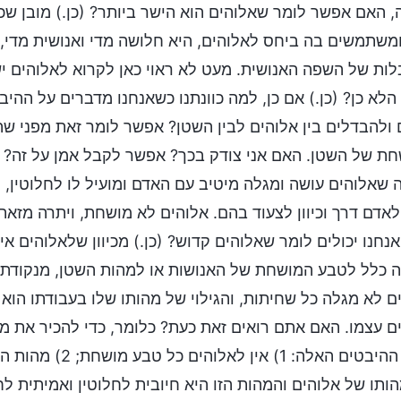
, האם אפשר לומר שאלוהים הוא הישר ביותר? (כן.) מובן שכן
משתמשים בה ביחס לאלוהים, היא חלושה מדי ואנושית מדי, א
ות של השפה האנושית. מעט לא ראוי כאן לקרוא לאלוהים י
 הלא כן? (כן.) אם כן, למה כוונתנו כשאנחנו מדברים על ההי
ולהבדלים בין אלוהים לבין השטן? אפשר לומר זאת מפני שה
ת של השטן. האם אני צודק בכך? אפשר לקבל אמן על זה? (א
 שאלוהים עושה ומגלה מיטיב עם האדם ומועיל לו לחלוטין, נ
 לאדם דרך וכיוון לצעוד בהם. אלוהים לא מושחת, ויתרה מז
נחנו יכולים לומר שאלוהים קדוש? (כן.) מכיוון שלאלוהים א
 כלל לטבע המושחת של האנושות או למהות השטן, מנקודת ה
ם לא מגלה כל שחיתות, והגילוי של מהותו שלו בעבודתו הוא 
ם עצמו. האם אתם רואים זאת כעת? כלומר, כדי להכיר את מ
בשני ההיבטים הא
ותו של אלוהים והמהות הזו היא חיובית לחלוטין ואמיתית ל