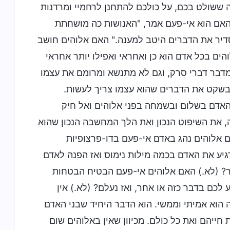
זה ששולט בכם, על כולכם להתחנן לרחמיי ומרדנות
 האם הוא אי-פעם אמר, "האנושות כה מושחתת
סדיר את הדברים היטב למענה." האם אלוהים חושב
הים בכל אדם הוא כן ואחראי ואפילו יותר אחראי
דבר דברי סרק, וגם לא מתנשא ומרומם את עצמו
ובשקט את הדברים שהוא עצמו צריך לעשות.
האדם בשלום ובשמחה בפני אלוהים ואל חיק
, את השיפוט הנכון ואת הלך המחשבה הנכון שהוא
ם אלוהים נהג באדם אי-פעם בדו-פרצופיות
גיע את האדם בכמה מילות נימוס ואז הפנה לאדם
ר? (לא.) האם אלוהים אי-פעם הבטיח הבטחות
 לכם בדבר כזה או אחר, ואז נעלם? (לא.) אין
 הוא אמיתי וממשי. הוא הדבר היחיד שבני האדם
 חייהם ואת כל כולם. מכיוון שאין באלוהים שום