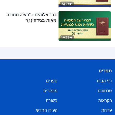
23:36
דבר אלוהים – "בעיה חמורה
מאוד: בגידה (1)"
16:38
תפריט
דף הבית
ספרים
סרטונים
מזמורים
הקראות
בשורה
עדויות
העידן החדש