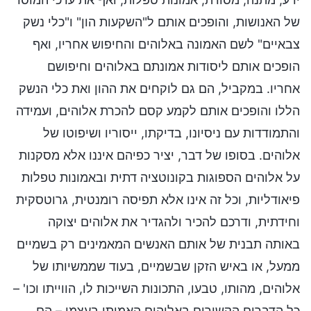
של האנושות, והופכים אותם ל"השקעות הון" ו"כלי נשק
צבאיים" לשם האמונה באלוהים והחיפוש אחריו, ואף
הופכים אותם ליסודות אמונתם באלוהים וחיפושם
אחריו. במקביל, הם גם לוקחים את ההון ואת כלי הנשק
הללו והופכים אותם לקמע קסם להכרת אלוהים, ועמידה
והתמודדות עם ניסיונו, בדיקתו, ייסוריו ושיפוטו של
אלוהים. בסופו של דבר, יציר כפיהם איננו אלא מסקנות
על אלוהים הספוגות בקונוטציה דתית ובאמונות טפלות
פיאודליות, וכל זה אינו אלא תפיסה רומנטית, גרוטסקית
וחידתית, ודרכם להכיר ולהגדיר את אלוהים יצוקה
באותה תבנית של אותם האנשים המאמינים רק בשמיים
ממעל, או באיש הזקן שבשמיים, בעוד שממשיותו של
אלוהים, מהותו, טבעו, התכונות השייכות לו, הווייתו וכו' –
כל הדברים הקשורים באלוהים האמיתי בעצמו – הם