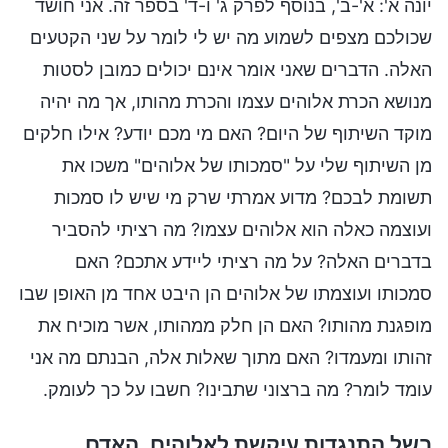
יונה א': א'-ב', בנוסף לפרק ג' ו-ד' בספר זה. אני חושד
שכולכם מצפים לשמוע מה יש לי לומר על שני הקטעים
האלה. הדברים שאני אומר אינם יכולים כמובן לסטות
מנושא הכרת אלוהים עצמו והכרת מהותו, אך מה יהיה
מוקד השיתוף של היום? האם מי מכם יודע? אילו חלקים
מן השיתוף שלי על "סמכותו של אלוהים" משכו את
תשומת לבכם? מדוע אמרתי שרק מי שיש לו סמכות
ועוצמה כאלה הוא אלוהים עצמו? מה רציתי להסביר
בדברים האלה? על מה רציתי ליידע אתכם? האם
סמכותו ועוצמתו של אלוהים הן היבט אחד מן האופן שבו
מופגנת מהותו? האם הן חלק ממהותו, אשר מוכיח את
זהותו ומעמדו? האם מתוך שאלות אלה, הבנתם מה אני
עומד לומר? מה ברצוני שתבינו? חשבו על כך לעומק.
בשל התנגדות עיקשת לאלוהים, האדם