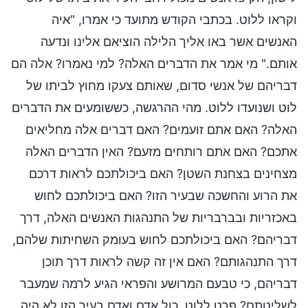
וקראו ללוט. בכתבי הקודש מתועד כי אמרו, "איה
האנשים אשר באו אליך הלילה הוציאם אלינו ונדעה
אותם." מי אמר את הדברים האלה? למי נאמרו? אלה הם
דבריהם של אנשי סדום, שאותם צעקו מחוץ לביתו של
לוט ושנועדו ללוט. מהי ההרגשה, כששומעים את הדברים
האלה? האם אתם זועמים? האם דברים אלה מחליאים
אתכם? האם אתם רותחים מזעם? האין הדברים האלה
מצחינים בצחנת השטן? האם ביכולתכם לראות דרכם
את הרוע והחשכה שבעיר הזו? האם ביכולתכם לחוש
באכזריות ובברבריות של התנהגות האנשים האלה, דרך
דבריהם? האם ביכולתכם לחוש בעומק השחיתות שלהם,
דרך התנהגותם? האם אין זה קשה לראות דרך תוכן
דבריהם, כי טבעם המרושע והפראי הגיע לרמה שמעבר
לשליטתם? פרט ללוט, כול אדם ואדם בעיר הזו לא היה