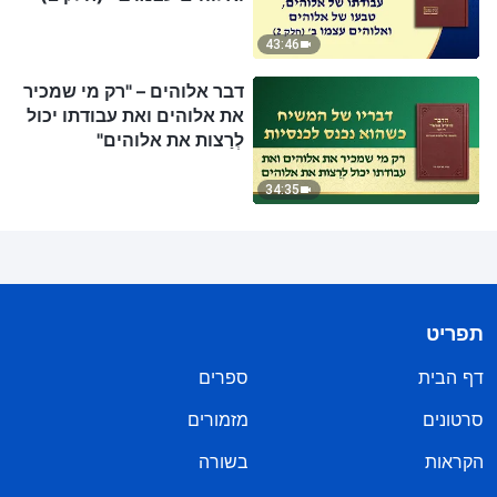
43:46
דבר אלוהים – "רק מי שמכיר
את אלוהים ואת עבודתו יכול
לְרַצות את אלוהים"
34:35
תפריט
דף הבית
ספרים
סרטונים
מזמורים
הקראות
בשורה