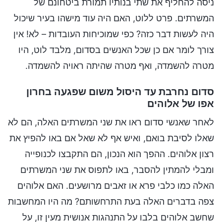
ניסה להחליף את שתי בנותיו תמורת ביטחונם של
המשרתים. פרט ללוט, האם היה עוד מישהו בעיר שיכול
היה לעשות דבר כזה? כפי שמוכיחות העובדות – לא! אין
צורך לומר אם כן שכל האנשים בסדום, מלבד לוט, היו
מטרה להשמדה, ואף מטרה שהיתה ראויה להשמדה.
סדום נחרבת עד היסול משום שפגעה בחרון
אפו של אלוהים
לאחר שאנשי סדום ראו את שני המשרתים האלה, הם לא
שאלו לסיבת בואם, ואיש אף לא שאל אם באו להפיץ את
רצון אלוהים. ההפך הוא הנכון, הם התקבצו לכנופייה
ומבלי להמתין להסבר, באו לתפוס את שני המשרתים
האלה כמו כלבי פרא או זאבים מרושעים. האם אלוהים
צפה בדברים האלה בעת התרחשותם? מה היו המחשבות
שחשב אלוהים בלבו על התנהגות אנושית מעין זו, על