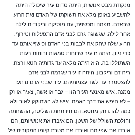
מנקודת מבט אנושית, היתה סדום עיר שיכולה היתה
להשביע באופן מלא את תשוקתו של האדם ואת הרוע
שבאדם. מפתה ומכשפת, עם מוסיקה וריקודים לילה
אחר לילה, שגשוגה גרם לבני אדם התפעלות וטירוף.
הרוע שלה שחק את לבבות בני האדם וכישף אותם עד
כדי ניוון. היתה זו עיר שרוחות טמאות ורוחות רעות
השתוללו בה. היא היתה מלאה עד גדותיה חטא ורצח,
ריח דם וריקבון. היתה זו עיר שגרמה לבני אדם
להצטמרר עד לשד עצמותיהם, עיר שבני אדם נרתעו
ממנה. איש מאנשי העיר הזו – גבר או אשה, צעיר או זקן
– לא חיפש את דרך האמת. איש לא השתוקק לאור ולא
כמה להתרחק מחטא. הם חיו תחת השליטה, ההשחתה
והולכת השולל של השטן. הם איבדו את אנושיותם, הם
איבדו את שפיותם ואיבדו את מטרת קיומו המקורית של