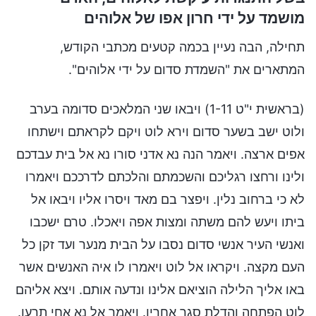
מושמד על ידי חרון אפו של אלוהים
תחילה, הבה נעיין בכמה קטעים מכתבי הקודש,
המתארים את "השמדת סדום על ידי אלוהים".
(בראשית י"ט 1-11) ויבאו שני המלאכים סדומה בערב
ולוט ישב בשער סדום וירא לוט ויקם לקראתם וישתחו
אפים ארצה. ויאמר הנה נא אדני סורו נא אל בית עבדכם
ולינו ורחצו רגליכם והשכמתם והלכתם לדרככם ויאמרו
לא כי ברחוב נלין. ויפצר בם מאד ויסרו אליו ויבאו אל
ביתו ויעש להם משתה ומצות אפה ויאכלו. טרם ישכבו
ואנשי העיר אנשי סדום נסבו על הבית מנער ועד זקן כל
העם מקצה. ויקראו אל לוט ויאמרו לו איה האנשים אשר
באו אליך הלילה הוציאם אלינו ונדעה אותם. ויצא אליהם
לוט הפתחה והדלת סגר אחריו. ויאמר אל נא אחי תרעו.