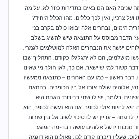
 שנים? האם הם באים בתדירות כזו? לא. על מה
על צרכיו, ואין לכך כללים. מהו הכלל היחיד?
ת הימים, נבחרים אלה יבואו כולם בקרב בני
דוע? הדבר מבוסס על התוצאה שיש להשיג בשלב
לוהים יעשה את הנבחרים האלה למושלמים לגמרי.
עשו מושלמים, הם לא יתגלגלו כקודם. התהליך שבו
דבר קשור למי שיישאר. אם כך, לאן הולך מי שאינו
ו. דבר ראשון – כמו עם האחרים – כתוצאה ממעשיו
ש, אלוהים שולח אותו אל בין הכופרים. בהתאם
השונים. כלומר, יש לו שתי ברירות: האחת היא
היא להיות אולי לכופר. אם הוא נעשה לכופר, הוא
דוגמה – עדיין יש לו סיכוי לשוב אל בין שורות
חד מנבחריו של אלוהים עושה דבר-מה הפוגע
וס, שעליו דיברנו קודם לכן. פאולוס הוא דוגמה