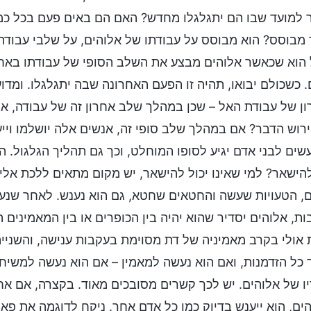
למועד שבו הם יתגלגלו מחדש? האם הם באים פעם בכל כמה
מבוסס? הוא מבוסס על עבודתו של אלוהים, על שלבי עבודתו ו
הוא שכאשר אלוהים מבצע את השלב הסופי של עבודתו באחרי
 כשכולם יבואו, תהיה זו הפעם האחרונה שבה יתגלגלו. ומ
ן של עבודת האל – שכן במהלך שלב אחרון זה של עבודה, א
רוש הדבר? אם במהלך שלב סופי זה, אנשים אלה יושלמו ויי
שים לבני אדם יגיע לסופו המוחלט, וכך גם תהליך הגלגול. ה
להישאר? למי שאינו יכול להישאר, יש מקום מתאים ללכת אלי
, הטעויות שעשה והחטאים שחטא, גם הוא נענש. לאחר שנענ
ות, אלוהים יסדיר שהוא יהיה בין הכופרים או בין המאמינים 
 אולי בקרב מאמיניה של דת מסוימת בעקבות ענישה, והשנייה 
כל הזדמנות, ואם הוא נעשה למאמין – אם הוא נעשה למשיחי, ל
ו של אלוהים. יש לכך קשרים מסובכים מאוד. בקצרה, אם א
ים, הוא ייענש בדיוק כמו כל אדם אחר. ניקח לדוגמה את פאול