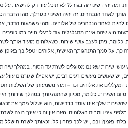
ת. ומה יהיה שינוי זה בגורל? לא תוכל עוד רק להישאר. על 
אותך לאחד הנבחרים. זה יהיה השינוי בגורלך. מהו הדבר הט
ם להיות לאחד הנבחרים של אלוהים. ומהי משמעות הדבר, א
ות היא שהם אינם מתגלגלים עוד לבעלי חיים כמו כופרים. ה
. כלומר, ניתן לעצב עושי שירות. כשאלוהים מועיד אותך לשר
 כך. על סמך התנהגותך האישית, אלוהים יטפל בך באופן שונה
 עושי שירות שאינם מסוגלים לשרת עד הסוף. במהלך שירות
ם, יש שעושים מעשים רעים רבים, יש אפילו שגורמים עוול עצו
 המקללים את אלוהים וכו' – ומהי משמעותן של השלכות ח
סיום השירות. כלומר, מכיוון שהתנהגותך במהלך שירותך היי
שהשירות שלך אינו עומד בדרישות, הוא ישלול ממך את זכאו
מלפני עיניו ומבית האלוהים. האם אין זה כי אינך רוצה לש
בלתי נאמן? ובכן, יש לכך פתרון קל: זכאותך לשרת תישלל מ