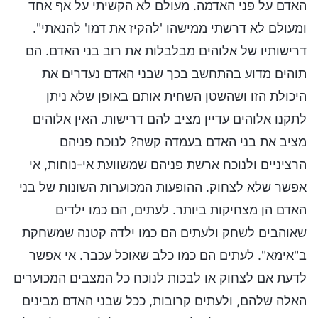
האדם על פני האדמה. מעולם לא הקשיתי על אף אחד
ומעולם לא דרשתי ממישהו 'להקיז את דמו' להנאתי".
דרישותיו של אלוהים מבלבלות את רוב בני האדם. הם
תוהים מדוע בהתחשב בכך שבני האדם נעדרים את
היכולת הזו ושהשטן השחית אותם באופן שלא ניתן
לתקנו אלוהים עדיין מציב להם דרישות. האין אלוהים
מציב את בני האדם בעמדה קשה? לנוכח פניהם
הרציניים ולנוכח ארשת פניהם שמשוועת אי-נוחות, אי
אפשר שלא לצחוק. ההופעות המכוערות השונות של בני
האדם הן מצחיקות ביותר. לעתים, הם כמו ילדים
שאוהבים לשחק ולעתים הם כמו ילדה קטנה שמשחקת
ב"אימא". לעתים הם כמו כלב שאוכל עכבר. אי אפשר
לדעת אם לצחוק או לבכות לנוכח כל המצבים המכוערים
האלה שלהם, ולעתים קרובות, ככל שבני האדם מבינים