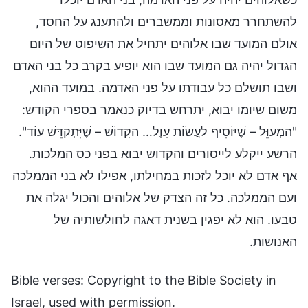
להשתחרר מאסונות וממשברים ולהתענג על החסד,
אולם המועד שבו אלוהים יתחיל את השיפוט של היום
הגדול יהיה גם המועד שבו הוא יופיע בקרב כל בני האדם
ושבו תושלם כל עבודתו על פני האדמה. במועד ההוא,
משום שיומו יבוא, יתרחש בדיוק כנאמר בספרי הקודש:
"הַמְעַוֵּל – שֶׁיּוֹסִיף לַעֲשׂוֹת עָוֶל… הַקָּדוֹשׁ – שֶׁיִּתְקַדֵּשׁ עוֹד".
הרשע ייקלע לייסורים והקדוש יבוא בפני כס המלכות.
אף אדם לא יוכל לזכות במחילתו, אפילו לא בני הממלכה
ועם הממלכה. כל זה הצדק של אלוהים והכול יגלה את
טבעו. הוא לא יפגין בשנית דאגה לחולשותיה של
האנושות.
Bible verses: Copyright to the Bible Society in
Israel, used with permission.