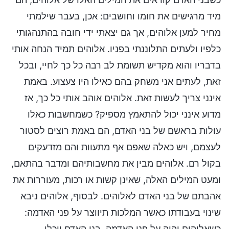
מיד מרגישים את חומו וחושבים: אכן, בעבר שילמתי
מחיר למען אלוהים, אך גם יצאתי ידי חובה בהתנהגותי
כלפיו ולעתים התלוננתי בפניו. אלוהים תמיד הנחה אותי
בדבריו והוא מקדיש תשומת לב רבה כל כך לחיי, ובכל
זאת, לעתים אני משחק בהם כאילו היו צעצוע. באמת
אינני צריך לעשות זאת. אלוהים אוהב אותי כל כך, אז
מדוע אינני יכול להתאמץ מספיק? כשמחשבות כאלו
עולות בראשם של בני האדם, הם באמת רוצים לסטור
לעצמם, ויש כאלה שאפם אף מתעוות והם מזדעקים
בקול רם. אלוהים מבין את מחשבותיהם ומדבר בהתאם,
ומעט המילים האלה, שאינן קשות או רכות, מעוררות את
אהבתם של בני האדם לאלוהים. לבסוף, אלוהים ניבא
שינוי בעבודתו כאשר המלכות תיווצר על פני האדמה:
כשאלוהים יהיה על פני האדמה, בני האדם יוכלו