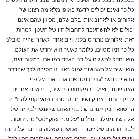
כל כך ואינם יכולים לדעת באופן מלא מה רצונו של
אלוהים או לאהוב אותו בלב שלם, מכיוון שהם אינם
יכולים לא להשתעבד לתחבולותיו של השטן. למרות
זאת, אלוהים נותר סובלני, ויום אחד, לאחר שהיה סובלני
כל כך זמן מסוים, כלומר כאשר הוא יחדש את העולם,
הוא יחדל להשגיח על בני האדם כמו אם. במקום זאת,
הוא ישית על האנושות גמול ראוי. זו הסיבה לכך שהדבר
הבא יתרחש: "גוויות נסחפות אנה ואנה על פני
האוקיינוס", ואילו "במקומות היבשים, בני אדם אחרים
עדיין נהנים בצחוק ושיר מההבטחות שהענקתי להם". זו
ההשוואה בין ייעודם של בני האדם שייענשו לבין זה של
אלה שיתוגמלו. המילים "על פני האוקיינוס" מתייחסות
לבור התהום של ייסורי האנושות שאלוהים דיבר עליו. זהו
ייעודו של השטן וזה "מקום המנוחה" שאלוהים מכין לכל