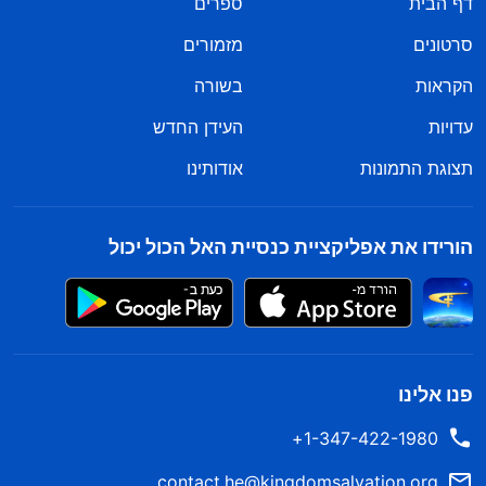
דף הבית
ספרים
סרטונים
מזמורים
הקראות
בשורה
עדויות
העידן החדש
תצוגת התמונות
אודותינו
הורידו את אפליקציית כנסיית האל הכול יכול
פנו אלינו
1-347-422-1980+
contact.he@kingdomsalvation.org