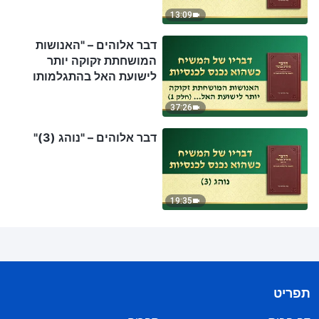
13:09
דבר אלוהים – "האנושות
המושחתת זקוקה יותר
לישועת האל בהתגלמותו
כבשר ודם" (חלק 1)
37:26
דבר אלוהים – "נוהג (3)"
19:35
תפריט