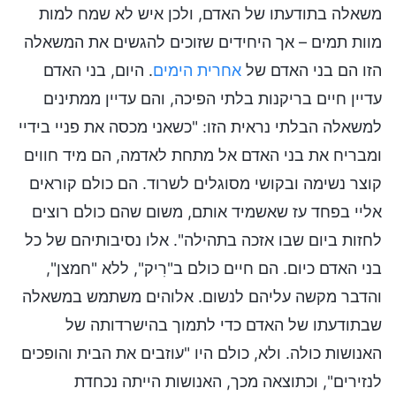
משאלה בתודעתו של האדם, ולכן איש לא שמח למות
מוות תמים – אך היחידים שזוכים להגשים את המשאלה
הזו הם בני האדם של
אחרית הימים
. היום, בני האדם
עדיין חיים בריקנות בלתי הפיכה, והם עדיין ממתינים
למשאלה הבלתי נראית הזו: "כשאני מכסה את פניי בידיי
ומבריח את בני האדם אל מתחת לאדמה, הם מיד חווים
קוצר נשימה ובקושי מסוגלים לשרוד. הם כולם קוראים
אליי בפחד עז שאשמיד אותם, משום שהם כולם רוצים
לחזות ביום שבו אזכה בתהילה". אלו נסיבותיהם של כל
בני האדם כיום. הם חיים כולם ב"רִיק", ללא "חמצן",
והדבר מקשה עליהם לנשום. אלוהים משתמש במשאלה
שבתודעתו של האדם כדי לתמוך בהישרדותה של
האנושות כולה. ולא, כולם היו "עוזבים את הבית והופכים
לנזירים", וכתוצאה מכך, האנושות הייתה נכחדת