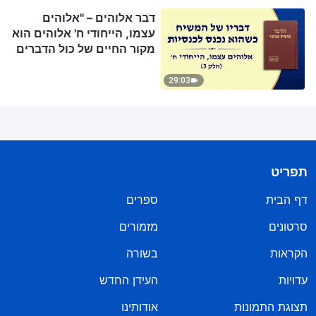
דבר אלוהים – "אלוהים
עצמו, הייחודי ח' אלוהים הוא
מקור החיים של כול הדברים
(ב')" (חלק 3)
29:03
תפריט
דף הבית
ספרים
סרטונים
מזמורים
הקראות
בשורה
עדויות
העידן החדש
תצוגת התמונות
אודותינו