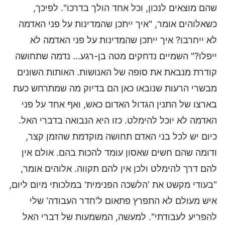
שהם מוצאים לנכון, וכל אחד הולך בדרכו". לפיכך,
כשאלוהים אומר, "איך ייתכן שהמדינות על פני האדמה
לא ייחרבו? איך ייתכן שהמדינות על פני האדמה לא
ייפלו?" השמיים נדחקים מטה בן-רגע... נדמה שתחושה
קודרת מנבאת את סופה של האנושות. האותות השונים
מבשרי הרעות שנובאו כאן הם בדיוק מה שמתרחש כעת
בארצו של התנין הגדול האדום כאש, ואף אחד על פני
האדמה לא יוכל להימלט. כזו היא הנבואה בדברי האל.
כיום יש לכל בני האדם תחושה מוקדמת שהזמן קצר,
ודומה שהם חשים שאסון עומד להכות בהם. אולם אין
להם דרך להימלט ולכן אין להם תקווה. אלוהים אומר,
"בעודי מקשט את 'הלשכה הפנימית' במלכותי מיום ליום,
איש מעולם לא התפרץ פתאום ל'חדר העבודה' שלי
להפריע לעבודתי". למעשה, המשמעות של דברי האל