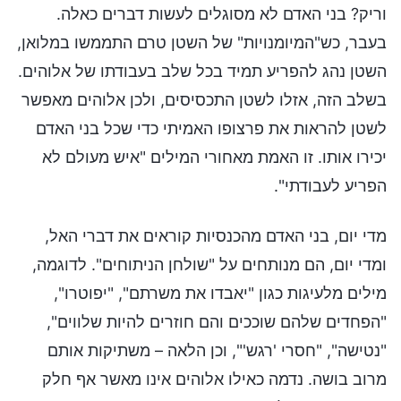
וריק? בני האדם לא מסוגלים לעשות דברים כאלה.
בעבר, כש"המיומנויות" של השטן טרם התממשו במלואן,
השטן נהג להפריע תמיד בכל שלב בעבודתו של אלוהים.
בשלב הזה, אזלו לשטן התכסיסים, ולכן אלוהים מאפשר
לשטן להראות את פרצופו האמיתי כדי שכל בני האדם
יכירו אותו. זו האמת מאחורי המילים "איש מעולם לא
הפריע לעבודתי".
מדי יום, בני האדם מהכנסיות קוראים את דברי האל,
ומדי יום, הם מנותחים על "שולחן הניתוחים". לדוגמה,
מילים מלעיגות כגון "יאבדו את משרתם", "יפוטרו",
"הפחדים שלהם שוככים והם חוזרים להיות שלווים",
"נטישה", "חסרי 'רגש'", וכן הלאה – משתיקות אותם
מרוב בושה. נדמה כאילו אלוהים אינו מאשר אף חלק