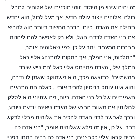
זה יהיה שינוי מן היסוד. זוהי תוכניתו של אלוהים לתבל
כולה. אלוהים ייצור עולם חדש, אך מעל לכול, הוא יחדש
תחילה את האדם. כיום, הדבר החשוב ביותר הוא להביא
את בני האדם לדברי האל, ולא רק לאפשר להם ליהנות
מברכות המעמד. יתר על כן, כפי שאלוהים אומר,
"במלכות, אני המלך, אך במקום להתנהג אליי כאל
המלך שלו, האדם מתייחס אליי כאל 'המושיע שירד
מהשמיים'. כתוצאה מכך, הוא משתוקק שאתן לו נדבה,
והוא אינו עוסק בניסיון להכיר אותי". כאלה הם התנאים
האמיתיים של כל בני האדם. כיום, מה שחיוני הוא לסלק
לחלוטין את תאוות הבצע של האדם שאינה יודעת שובע,
ובכך לאפשר לבני האדם להכיר את אלוהים מבלי לבקש
דבר. על כן, אין זה פלא שאלוהים אומר, "בני אדם כה
רבים קראו אליי כקבצנים; בני אדם כה רבים פתחו בפניי