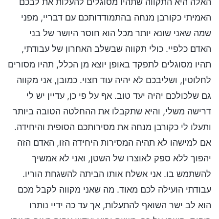
האלה היא התקווה שתהיו מסוגלים להעלות את לבכם
האמיתי כקורבן מנחה בהתמודדותכם עם דבריי, מפני
שמה שאני שונא יותר מכל הוא חוסר היושר של בני
האדם כלפיי. כולי תקווה שבשלב האחרון של עבודתי,
תהיו מסוגלים לתפקד באופן יוצא מן הכלל, תהיו מסורים
לחלוטין, ושליבכם לא יהיה עוד חצוי. כמובן, אני מקווה
גם שלכולכם יהיה יעד טוב. אף על פי כן, עדיין יש לי
דרישה משלי, והיא שתקבלו את ההחלטה הטובה ביותר
ותעלו לי כקורבן מנחה את מסירותכם הסופית והיחידה.
אם למישהו לא תהיה המסירות היחידה הזו, האדם הזה
יהפוך ללא ספק לאוצרו של השטן, ואני לא אמשיך
להשתמש בו. אני אשלח אותו הביתה להשגחת הוריו.
עבודתי הועילה לכם מאוד. מה שאני מקווה לקבל מכם
הוא לב ישר השואף להתעלות, אך עד כה ידיי נותרו