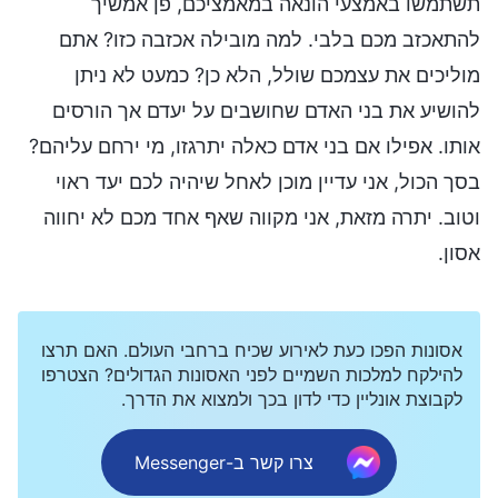
תשתמשו באמצעי הונאה במאמציכם, פן אמשיך
להתאכזב מכם בלבי. למה מובילה אכזבה כזו? אתם
מוליכים את עצמכם שולל, הלא כן? כמעט לא ניתן
להושיע את בני האדם שחושבים על יעדם אך הורסים
אותו. אפילו אם בני אדם כאלה יתרגזו, מי ירחם עליהם?
בסך הכול, אני עדיין מוכן לאחל שיהיה לכם יעד ראוי
וטוב. יתרה מזאת, אני מקווה שאף אחד מכם לא יחווה
אסון.
אסונות הפכו כעת לאירוע שכיח ברחבי העולם. האם תרצו
להילקח למלכות השמיים לפני האסונות הגדולים? הצטרפו
לקבוצת אונליין כדי לדון בכך ולמצוא את הדרך.
צרו קשר ב-Messenger