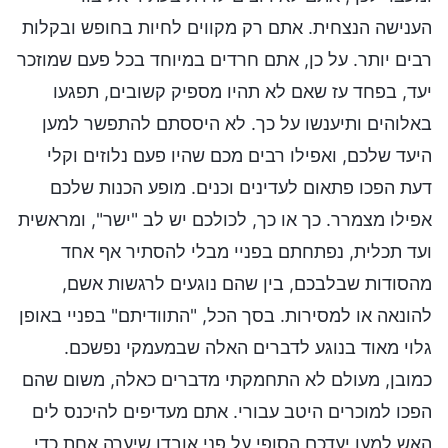
הענישה הנצחית. אתם רק מקווים לחיות בחופש ובקלות
רבים יותר. על כן, אתם חרדים במיוחד בכל פעם שמוזכר
יעד, בפחד עז שאם לא תהיו מספיק קשובים, תפגעו
באלוהים ותיענשו על כך. לא היססתם להתפשר למען
היעד שלכם, ואפילו רבים מכם שהיו פעם נלוזים וקלי
דעת הפכו פתאום לעדינים וכנים. מופע הכנות שלכם
אפילו מצמרר. כך או כך, לכולכם יש לב "ישר", ומראשית
ועד תכלית, נפתחתם בפניי מבלי להסתיר אף אחד
מהסודות שבלבכם, בין שהם נוגעים לרגשות אשם,
להונאה או למסירות. בסך הכל, "התוודיתם" בפניי באופן
גלוי מאוד בנוגע לדברים האלה שבמעמקי נפשכם.
כמובן, מעולם לא התחמקתי מדברים כאלה, משום שהם
הפכו למוכרים היטב עבורי. אתם מעדיפים להיכנס לים
האש למען יעדכם הסופי על פני אובדן שיערה אחת כדי