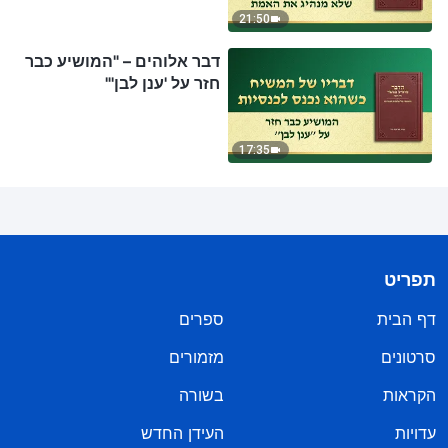
21:50
דבר אלוהים – "המושיע כבר
חזר על 'ענן לבן'"
17:35
תפריט
דף הבית
ספרים
סרטונים
מזמורים
הקראות
בשורה
עדויות
העידן החדש