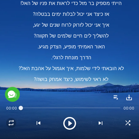
הייתי מספיק בר מזל כדי לראות את פניו של האל!
אז כיצד אני יכול לבלות ימים בבטלה?
איך אני יכול לזרוק לרוח שנים של יגע,
להשליך לים חיים שלמים של תקווה?
האור האמיתי מופיע, הצדק מגיע.
הדרך מונחת לרגלי.
לא הובאתי לידי שלמות, איך אגמול על אהבת האל?
לא ראוי לשימוש, כיצד אמחק בושה?
חיים זוהרים באים מחיפוש והשגת האמת.
כיצד אוכל לאכזב את רצון האל?
00:00
00:00
האל הצודק הביא אור לאדם,
חשף את משמעות חיי בני האדם.
הצדיק יחפש את האמת.