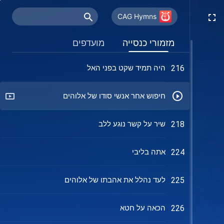
רק אתה יכול להציל אותי
211
CAG Hymns
מי מתחשב בליבו של האל
214
מזמורי כנסייה
מועדפים
היה תמיד שקט בפני האל
216
חיפוש אחר אנשי סודו של אלוהים
שיר על קשר נוגע ללב
218
אתה בליבי
224
לעד נהלל את אהבתו של אלוהים
225
הכאה על חטא
226