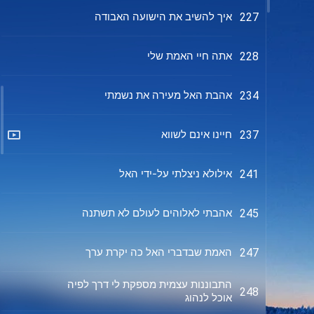
איך להשיב את הישועה האבודה
227
אתה חיי האמת שלי
228
אהבת האל מעירה את נשמתי
234
חיינו אינם לשווא
237
אילולא ניצלתי על-ידי האל
241
אהבתי לאלוהים לעולם לא תשתנה
245
האמת שבדברי האל כה יקרת ערך
247
התבוננות עצמית מספקת לי דרך לפיה
248
אוכל לנהוג