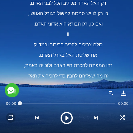
רק האל האחד מכתיב הכל לבני האדם,
כי רק לו יש סמכות למשול בגורל האנושי,
ואם כן, רק הבורא הוא אדוני האדם.
II
כולם צריכים להכיר בבירור ובמדויק
את שליטת האל בגורל האדם.
זהו המפתח להכרת חיי האדם ולזכייה באמת,
זה מה שעליהם להבין כדי להכיר את האל.
זו המטרה, ואין קיצורי דרך.
לא משנה מה רבות יכולותיו,
00:00
00:00
אדם אינו יכול להשפיע על גורל זולתו,
ובטח שלא לתזמר, לשנות או לשלוט.
רק האל האחד מכתיב הכל לבני האדם,