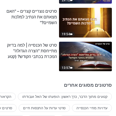
29:12
סרטים נוצריים קצרים – "האם
מצאתם את הנתיב למלכות
השמיים?"
19:54
סרט של הכנסייה | למה בדיוק
מתייחסת "הצרה הגדולה"
הנזכרת בכתבי הקודש? (קטע
נבחר מסרט)
13:57
סרטונים מסוגים אחרים
קטעים מתוך הדבר, כרך ראשון: הופעתו של האל ועבודתו
הקראות 
עדויות מחיי הכנסייה
סרטי עדוּת על התנסוּת חיים
סרטים ע