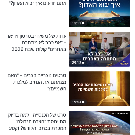
אתם יודעים איך יבוא האדון?"
13:11
עדות של משיחי בסרטון וידיאו
– "אני כבר לא מתחרה
באחרים" קולות שבח 2026
29:12
סרטים נוצריים קצרים – "האם
מצאתם את הנתיב למלכות
השמיים?"
19:54
סרט של הכנסייה | למה בדיוק
מתייחסת "הצרה הגדולה"
הנזכרת בכתבי הקודש? (קטע
נבחר מסרט)