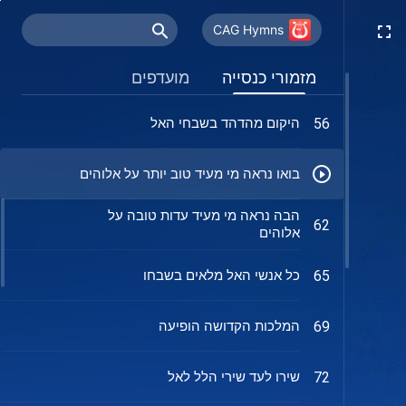
השבח לאל הכול יכול לא ייפסק לעולם
53
CAG Hymns
עבודת האל היא באמת פלאית
55
מזמורי כנסייה
מועדפים
היקום מהדהד בשבחי האל
56
בואו נראה מי מעיד טוב יותר על אלוהים
הבה נראה מי מעיד עדות טובה על
62
אלוהים
כל אנשי האל מלאים בשבחו
65
המלכות הקדושה הופיעה
69
שירו לעד שירי הלל לאל
72