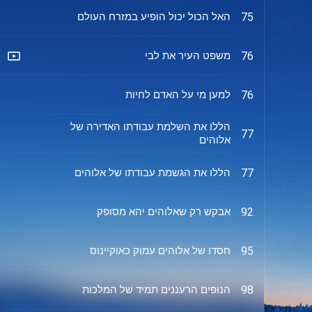
האל הכול יכול הופיע במזרח העולם
75
משפט העיר את לבי
76
למען מי על האדם לחיות
76
הללו את השלמת עבודתו האדירה של
77
אלוהים
הללו את הגשמת עבודתו של אלוהים
77
אבקש רק שאלוהים יהא מסופק
92
חסדו של אלוהים עמוק כאוקיינוס
95
הנופים הרעננים תמיד של המלכות
98