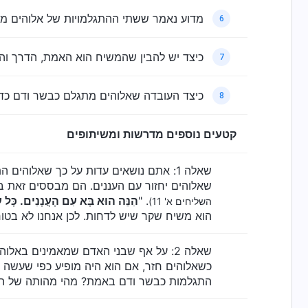
מדוע נאמר ששתי ההתגלמויות של אלוהים מ
6
כיצד יש להבין שהמשיח הוא האמת, הדרך וה
7
כיצד העובדה שאלוהים מתגלם כבשר ודם כד
8
קטעים נוספים מדרשות ומשיתופים
שאלה 1: אתם נושאים עדות על כך שאלוה
שאלוהים יחזור עם העננים. הם מבססים זאת בעיקר על הפ
. "
הִנֵּה הוּא בָּא עִם הָעֲנָנִים. כָּל עַ
השליחים א' 11)
הוא משיח שקר שיש לדחות. לכן אנחנו לא בטו
שאלה 2: על אף שבני האדם שמאמינים בא
כשאלוהים חזר, אם הוא היה מופיע כפי שעשה יש
התגלמות כבשר ודם באמת? מהי מהותה של ה