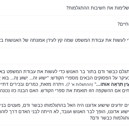
שלימות את חשיבות ההתגלמות?
חיים?
י לעשות את עבודת המשפט שמה קץ לעידן אמונתה של האנושות ב
ים התגלם כבשר ודם בתור בר האנוש כדי לעשות את עבודת המשפט בא
סוקים הבאים מספרי הקודש: "ישוע זה... יֵשׁוּעַ זֶה... בּוֹא יָבוֹא בְּאוֹת
יִן תִּרְאֶה אוֹתוֹ...
"
. ויתרה מזאת, כמרים ובכירים דתי
(ההתגלות א' 7)
חים אם ההשקפה הזו תואמת את ספרי הקודש. האם הבנה כזו נכונה 
לוהים יודעים שישוע אדוננו היה האל בהתגלמותו כבשר ודם, מעטים 
וע אדוננו, הופך לבר האנוש ועובד, לא הייתה לבני האדם דרך לזהות
תגלמות כבשר ודם?