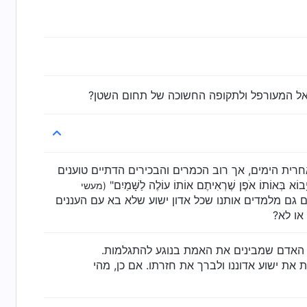
אל המעורפל ולתקופה החשוכה של תחום השטן?
חרית הימים, אך רוב הכמרים והבכירים הדתיים טוענים
וֹ אֺפֶן שֶׁרְאִיתֶם אוֹתוֹ עוֹלֶה לַשָּׁמַיִם"
(מעשי
ים גם מלמדים אותנו שכל אדון ישוע שלא בא עם העננים
או לא?
בני האדם שמבינים את האמת בנוגע להתגלמות.
 את ישוע אדוננו ולברך את חזרתו. אם כן, מהי