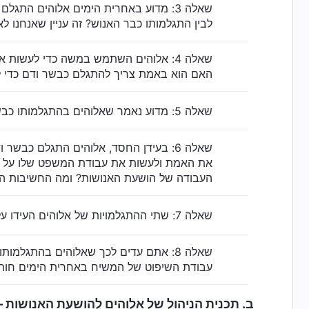
שאלה 3: מדוע באחרית הימים אלוהים ה
לבין התגלמותו כבר האנוש? זה עניין שאנחנו ל
שאלה 4: אלוהים השתמש במשה כדי לעשו
האם הוא באמת צריך להתגלם כבשר ודם כדי 
שאלה 5: מדוע נאמר שאלוהים בהתגלמותו כבשר ודם חייב להושיע את האנושות המושחתת? זה דבר שרוב בני האדם לא מבינים – אנא חלקו את שיתופכם בנושא הזה.
שאלה 6: בעידן החסד, אלוהים התגלם כ
את האמת ולעשות את עבודת המשפט שלו על מנת
העבודה של הושעת האנושות? ומה החשיבות ה
שאלה 7: שתי ההתגלמויות של אלוהים העידו על כך שהמשיח הוא האמת, הדרך והחיים. כיצד עלינו להבין את העובדה שהמשיח הוא האמת, הדרך והחיים?
שאלה 8: אתם עדים לכך שאלוהים בהתגלמ
עבודת השיפוט של המשיח באחרית הימים חותמת
ב. תכנית הניהול של אלוהים להושעת האנושות 