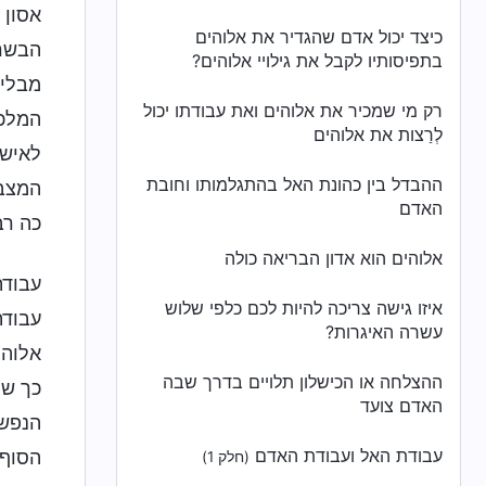
אסון 
כיצד יכול אדם שהגדיר את אלוהים
הבשר 
בתפיסותיו לקבל את גילויי אלוהים?
מבלי 
רק מי שמכיר את אלוהים ואת עבודתו יכול
המלכו
לְרַצות את אלוהים
לאיש 
ההבדל בין כהונת האל בהתגלמותו וחובת
המצב,
האדם
כה רב
אלוהים הוא אדון הבריאה כולה
עבודת
איזו גישה צריכה להיות לכם כלפי שלוש
עבודת
עשרה האיגרות?
אלוהי
ההצלחה או הכישלון תלויים בדרך שבה
כך שנ
האדם צועד
הנפשו
עבודת האל ועבודת האדם
הסוף.
(חלק 1)