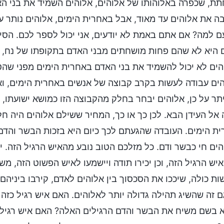
ת, שכפרה באלוהותו של אלוהים, אלוהים השמיד את בני הא
ה את אלוהים עד מאוד, אבל באחרית הימים, אלוהים נותר ע
ם למה? אם אתם באמת לא יודעים, אני יכול לספר לכם. הסי
 היא לא שהם פחות מושחתים מבני האדם בתקופתו של נח, א
ים לא יכול להשמיד את בני האדם באחרית הימים מפני שהטכ
ים עבודה לעשות בקרב קבוצה של אנשים באחרית הימים, ו
יתר על כן, אלוהים יבחר בחלק מהקבוצה הזו כמושא ישועתו, ו
אל העידן הבא. לכן כך או כך, המחיר ששילם אלוהים היה 
ת הימים. העובדה שהגעתם לכך כיום היא בזכות הבשר והדם 
ים חי כבשר ודם. כל מזלכם הטוב נובע מהאיש הרגיל הזה. י
יש הרגיל הזה, וכן יכירו תודה ויישמעו לאיש הפשוט הזה, מ
ות כולה, שיככו את הסכסוך בין אלוהים לאדם, קירבו ביניהם
ם זה שהשיג תהילה גדולה יותר לאלוהים. האם איש רגיל כזה
 בשם משיח את הבשר והדם הרגילים האלה? האם איש רגיל כז