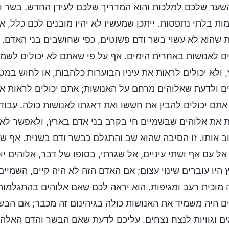
שער שלכם למלכות והוא המדריך שלכם לעידן החדש. בשר וד
ות בלתי נתפסות. ייתכן שמעשיו לא יהיו מובנים לכם כלל, 
 שהוא לא עשוי בשר ודם פשוטים, כפי שחושבים בני האדם. 
ם לאנושות באחרית הימים. אף על פי שאתם לא יכולים לשמ
 ולא יכולים לראות את עיניו הבוערות כלהבות, או לחוש במ
ם ולדעת שאלוהים מרחם על האנושות; אתם יכולים לראות את
אתם יכולים להבין את חששו ואת דאגתו לאנושות כולה. עבו
 את אלוהים שבשמיים חי בקרב בני אדם בארץ, ולאפשר לאדם
ב אותו. זו הסיבה שהוא שב והתגלם כבשר ודם בשנית. אף ש
אל עם אף ושתי עיניים, אל שגרתי, בסופו של דבר, אלוהים י
 היו עוברים שינוי עצום; אם האדם הזה לא היה קיים, השמיים 
 מוכית רעב ומגיפות. הוא יראה לכם שאם אלוהים בהתגלמות
ם היה משמיד את האנושות כולה בגיהינום זה מכבר; אם הבשר
ם וגוויות לנצח נצחים. עליכם לדעת שאם הבשר והדם האלה לא