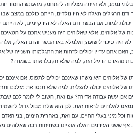
בלתי נמנע, ולא הייתה מצליחה להתחמק מהעונש החמור יותר
ודם הרגילים האלה לא היו נולדים, הייתם כולכם במצב שבו תי
יכולת למות. אם הבשר ודם האלה לא היו קיימים, לא הייתם י
ת של אלוהים, אלא שאלוהים היה מעניש אתכם על חטאיכם 
לא היה סיכוי לישועה; ואלמלא באו הבשר והדם האלה, אלוהים
 האם אתם עדיין יכולים לדחות את התגלמותו השנייה של א
ות מהאדם הרגיל הזה, למה שלא תקבלו אותו בשמחה?
ו של אלוהים היא משהו שאינכם יכולים לתפוס. אם אינכם יכ
ו של אלוהים יכולה להצליח, למה שלא תנסו את מזלכם ותראו
ם אכן עשה עבודה אדירה? עם זאת, חשוב לי לומר לכם שבתקו
מאס לאלוהים לראות זאת. לכן הוא שלח מבול גדול להשמיד
ת וכל מיני בעלי החיים. עם זאת, באחרית הימים, בני האדם 
 אף ששני העידנים האלה אופיינו בשחיתות רבה שאלוהים מאס