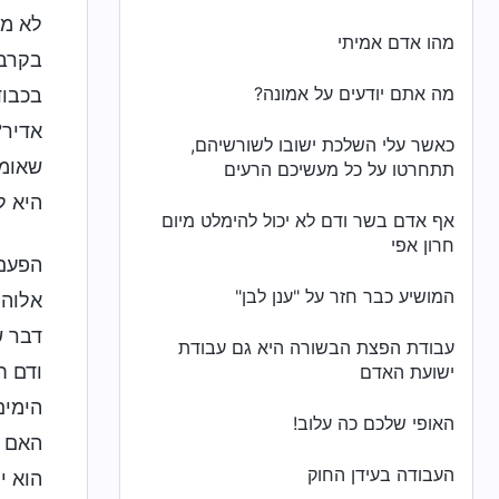
לא מד
מהו אדם אמיתי
בקרב 
מה אתם יודעים על אמונה?
בכבוד
אדיר?
כאשר עלי השלכת ישובו לשורשיהם,
שאומר
תתחרטו על כל מעשיכם הרעים
היא ל
אף אדם בשר ודם לא יכול להימלט מיום
חרון אפי
הפעם 
המושיע כבר חזר על "ענן לבן"
אלוהי
דבר ש
עבודת הפצת הבשורה היא גם עבודת
ודם ח
ישועת האדם
הימים
האופי שלכם כה עלוב!
האם א
העבודה בעידן החוק
הוא י