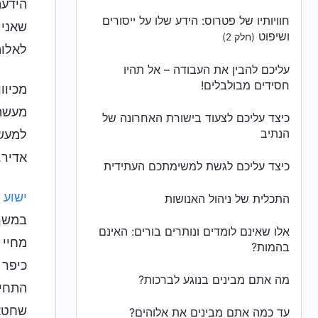
הידעת
חוויותיו של פטרוס: הידע שלו על ייסורים
שאני 
ושיפוט
(חלק 2)
לאלוה
עליכם להבין את העבודה – אל תהיו
חסידים מבולבלים!
מכיוו
מעשה 
כיצד עליכם לצעוד בישורת האחרונה של
הנתיב
למעשה
אדיר,
כיצד עליכם לגשת למשימתכם העתידית
ישוע
נ
התכלית של ניהול האנושות
במשך 
אלו שאינם לומדים ונותרים בורים: האינם
מחיי 
בהמות?
כיפר 
מה אתם מבינים בנוגע לברכות?
התחיל
שחטאי
עד כמה אתם מבינים את אלוהים?