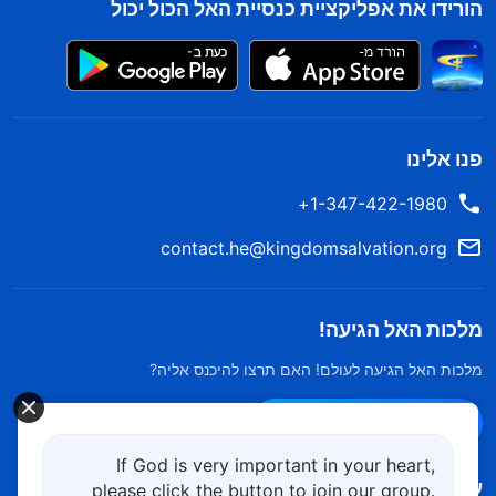
הורידו את אפליקציית כנסיית האל הכול יכול
פנו אלינו
1-347-422-1980+
contact.he@kingdomsalvation.org
מלכות האל הגיעה!
מלכות האל הגיעה לעולם! האם תרצו להיכנס אליה?
צרו קשר ב-Messenger
If God is very important in your heart,
עקוב אחרינו
please click the button to join our group.