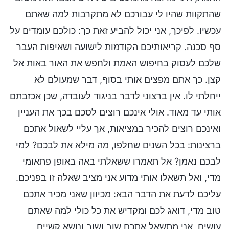
שהתקוות שהיו לי עבורכם לא מתקרבות למה שאתם
עכשיו. לפיכך, אני יכול להביע זאת כך: כולכם עומדים על
סף סכנה. קריאותיכם הקודמות לישועה ושאיפות העבר
שלכם לעסוק בחיפוש האמת ולחפש את האור באות אל
קצן. כך אתם מפצים אותי בסוף, דבר שמעולם לא
ייחלתי לו. אין ברצוני לדבר בניגוד לעובדה, שכן אכזבתם
אותי עד מאוד. אולי אינכם רוצים לסכם בכך את העניין
ואינכם רוצים להכיר במציאות, אך עליי לשאול אתכם
ברצינות: בכל השנים שחלפו, מה מילא את לבכם? למי
לבכם נאמן? אל תאמרו ששאלתי באה באופן פתאומי
מדי, ואל תשאלו אותי מדוע אני מציב שאלה זו בפניכם.
עליכם לדעת את הדבר הבא: מכיוון שאני מכיר אתכם
טוב מדי, דואג לכם ומקדיש את כל כולי למה שאתם
עושים, אני מתשאל אתכם שוב ושוב ונושא קשיים