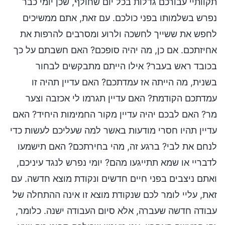
תקוותיי עבורכם גדלות בכל יום שחולף, שכן יומי כבר
נפרש בשלמותו בפני כולכם. עם זאת, אתם ממשיכים
לחפש את ששייך לחשכה ולרוע ומסרבים להרפות את
אחיזתכם. אם כן, מה יהיה סופכם? האם חשבתם על כך
בכובד ראש בעבר? אילו הייתם מתבקשים לבחור
בשנית, מה הייתה אז עמדתכם? האם עדיין תהיה זו
עמדתכם הקודמת? האם עדיין תגרמו לי אכזבה וצער
מר? האם לבכם יהיה עדיין מקור החמימות היחיד? האם
עדיין תהיו חסרי מודעות באשר למה שעליכם לעשות כדי
לנחם את לבי? ברגע זה, מהי בחירתכם? האם תישמעו
לדבריי או שמא תתייגעו מהם? יומי נפרש לנגד עיניכם,
ואתם ניצבים בפני חיים חדשים ונקודת מוצא חדשה. עם
זאת, עליי לומר לכם שנקודת מוצא זו אינה ההתחלה של
עבודה חדשה שעברה, אלא סיום העבודה ישנה. כלומר,