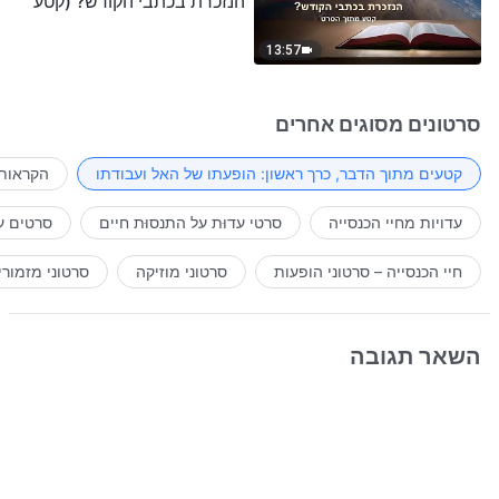
הנזכרת בכתבי הקודש? (קטע
נבחר מסרט)
13:57
סרטונים מסוגים אחרים
קטעים מתוך הדבר, כרך ראשון: הופעתו של האל ועבודתו
הקראות 
עדויות מחיי הכנסייה
סרטי עדוּת על התנסוּת חיים
סרטים ע
חיי הכנסייה – סרטוני הופעות
סרטוני מוזיקה
סרטוני מזמורי
השאר תגובה