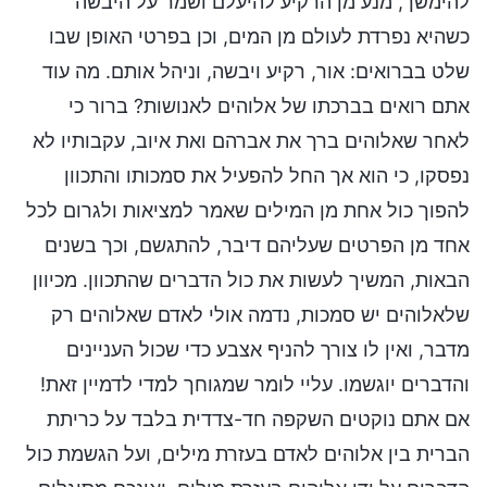
להימשך, מנע מן הרקיע להיעלם ושמר על היבשה
כשהיא נפרדת לעולם מן המים, וכן בפרטי האופן שבו
שלט בברואים: אור, רקיע ויבשה, וניהל אותם. מה עוד
אתם רואים בברכתו של אלוהים לאנושות? ברור כי
לאחר שאלוהים ברך את אברהם ואת איוב, עקבותיו לא
נפסקו, כי הוא אך החל להפעיל את סמכותו והתכוון
להפוך כול אחת מן המילים שאמר למציאות ולגרום לכל
אחד מן הפרטים שעליהם דיבר, להתגשם, וכך בשנים
הבאות, המשיך לעשות את כול הדברים שהתכוון. מכיוון
שלאלוהים יש סמכות, נדמה אולי לאדם שאלוהים רק
מדבר, ואין לו צורך להניף אצבע כדי שכול העניינים
והדברים יוגשמו. עליי לומר שמגוחך למדי לדמיין זאת!
אם אתם נוקטים השקפה חד-צדדית בלבד על כריתת
הברית בין אלוהים לאדם בעזרת מילים, ועל הגשמת כול