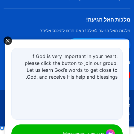
מלכות האל הגיעה!
מלכות האל הגיעה לעולם! האם תרצו להיכנס אליה?
צרו קשר ב-Messenger
If God is very important in your heart,
עקוב אחרינו
please click the button to join our group.
Let us learn God’s words to get close to
God, and receive His help and blessings.
תנאי השימוש
מדיניות הפרטיות
קרדיטים
מדיניות קובצי Cookies
Copyright © 2026
כנסיית האל הכול יכול.
כל הזכויות
שמורות.
דבר אלוהים היומי: להכיר את אלוהים – מובאה 96
צרו קשר ב-Messenger