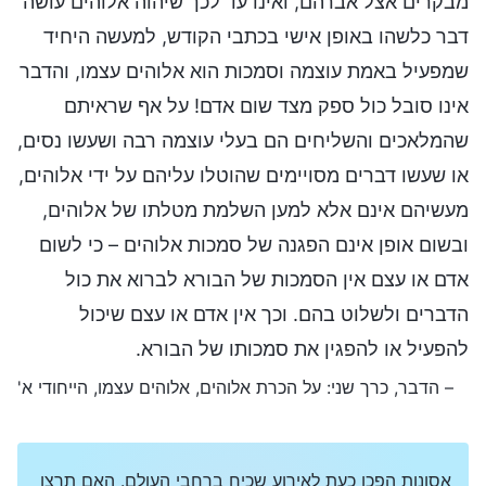
מבקרים אצל אברהם, ואינו עד לכך שיהוה אלוהים עושה
דבר כלשהו באופן אישי בכתבי הקודש, למעשה היחיד
שמפעיל באמת עוצמה וסמכות הוא אלוהים עצמו, והדבר
אינו סובל כול ספק מצד שום אדם! על אף שראיתם
שהמלאכים והשליחים הם בעלי עוצמה רבה ושעשו נסים,
או שעשו דברים מסויימים שהוטלו עליהם על ידי אלוהים,
מעשיהם אינם אלא למען השלמת מטלתו של אלוהים,
ובשום אופן אינם הפגנה של סמכות אלוהים – כי לשום
אדם או עצם אין הסמכות של הבורא לברוא את כול
הדברים ולשלוט בהם. וכך אין אדם או עצם שיכול
להפעיל או להפגין את סמכותו של הבורא.
– הדבר, כרך שני: על הכרת אלוהים, אלוהים עצמו, הייחודי א'
אסונות הפכו כעת לאירוע שכיח ברחבי העולם. האם תרצו