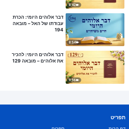
8:42
דבר אלוהים היומי: הכרת
עבודתו של האל – מובאה
194
8:54
דבר אלוהים היומי: להכיר
את אלוהים – מובאה 129
9:56
תפריט
דף הבית
ספרים