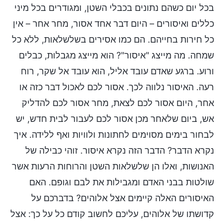
בכל יום כשהם נתונים בכבלי השטן, ומגודרים בכל מיני
כללים ואיסורים – היום דבר אחד אסור, מחר אחר – אין
כל חירות בחייהם. הם כמו אסירים בשלשלאות, ללא כל
שמחה. מה מייצג "איסור"? הוא מייצג מגבלות, כבלים
ורוע. ברגע שאדם עובד אליל, הוא עובד אל שקר, רוח
רעה. האיסור נלווה לכך. אסור לכם לאכול דבר כזה או
אחר, היום אסור לכם לצאת, מחר אסור לכם להדליק
אש, ביום שלאחר מכן אסור לכם לעבור לבית חדש, יש
לבחור בימים מסוימים לחתונות ולוויות ואף ללידה. איך
נקרא הדבר? הדבר הזה נקרא איסור. זוהי כבילה של
האנושות, ואלו הן שלשלאות השטן והרוחות הרעות אשר
שולטות בבני האדם ומגבילות את לבם וגופם. האם
האיסורים האלה קיימים אצל אלוהים? בדברכם על
קדושתו של אלוהים, עליכם לחשוב קודם כל על כך: אצל