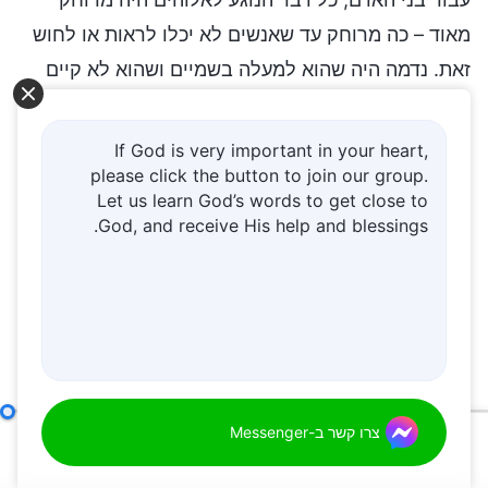
מאוד – כה מרוחק עד שאנשים לא יכלו לראות או לחוש
זאת. נדמה היה שהוא למעלה בשמיים ושהוא לא קיים
כלל. אז עבור אנשים, הבנת לבו של אלוהים ודעתו או
משהו ממחשבותיו לא הייתה בת השגה. על אף שאלוהים
If God is very important in your heart,
עשה עבודה ממשית בעידן החוק והוא גם דיבר דברים
please click the button to join our group.
Let us learn God’s words to get close to
מסוימים והביע טבע מסוים שאפשרו לאנשים להעריך
God, and receive His help and blessings.
ולראות ידע אמיתי לגביו, אך בסופו של דבר, זו הייתה
הבעה של אלוהים את מה ששייך לו ומה שהוא הינו
בעולם בלתי מוחשי. מה שאנשים הבינו, מה שהם ידעו
היה עדיין לגבי ההיבט האלוהי של מה ששייך לאלוהים
ומה שאלוהים הינו. האנושות לא יכולה לקבל תפיסה
[א]
ממשית מההבעה הזו של
מה ששייך לאלוהים ומה
עבודתו של אלוהים, טבעו של אלוהים ואלוהים עצמו ג'
צרו קשר ב-Messenger
שאלוהים הינו, והרושם שלה מאלוהים היה עדיין מוגבל
00:00
43:33
לתחום של "רוח שקשה להתקרב אליה, שמופיעה