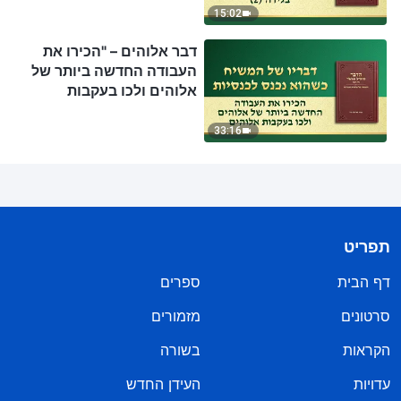
15:02
דבר אלוהים – "הכירו את
העבודה החדשה ביותר של
אלוהים ולכו בעקבות
אלוהים"
33:16
תפריט
דף הבית
ספרים
סרטונים
מזמורים
הקראות
בשורה
עדויות
העידן החדש