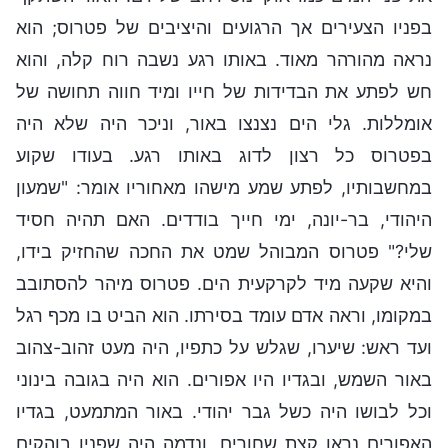
בפניו הצעירים אך הרגועים והיציבים של פטרוס; הוא
נראה מהורהר מאוד. באותו רגע נשבה רוח קלה, והוא
חש לפתע את הבדידות של חייו ומיד חווה תחושה של
אומללות. גלי הים נצנצו באור, וניכר היה שלא היה
בפטרוס כל רצון לדוג באותו רגע. בעודו שקוע
במחשבותיו, לפתע שמע מישהו מאחוריו אומר: "שמעון
היהודי, בר-יונה, ימי חייך בודדים. האם תהיה חסיד
שלי?" פטרוס המבוהל שמט את החכה שהחזיק בידו,
והיא שקעה מיד לקרקעית הים. פטרוס מיהר להסתובב
במקומו, וראה אדם עומד בסירתו. הוא הביט בו מכף רגל
ועד ראש: שיערו, שגלש על כתפיו, היה מעט זהוב-צהוב
באור השמש, ובגדיו היו אפורים. הוא היה בגובה בינוני
וכל לבושו היה כשל גבר יהודי. באור המתמעט, בגדיו
האפורים נראו קצת שחורים, ונדמה היה שפניו בוהקים