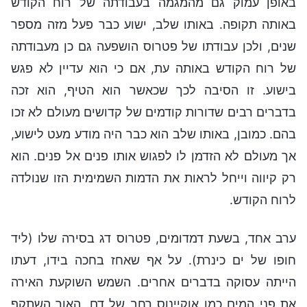
באופן עמוק גם מהמגמה בעבודתה של רוח הקודש
באותה תקופה. באותו שלב, ישוע כבר פעל מזה מספר
שנים, ולכן עבודתו של פטרוס הושפעה גם כן מעבודתה
של רוח הקודש באותה עת, אם כי הוא עדיין לא פגש
בישוע. זו הסיבה לכך שכאשר הוא הטיף, הוא זכה
בדברים רבים שדורות קודמים של קדושים מעולם לא זכו
בהם. כמובן, באותו שלב הוא כבר היה מודע מעט לישוע,
אך מעולם לא הזדמן לו לפגוש אותו פנים אל פנים. הוא
רק קיווה וייחל לראות את הדמות השמימית הזו שנולדה
לרוח הקודש.
ערב אחד, בשעת דמדומים, פטרוס דג בסירה שלו (ליד
חופו של ים כינרת). על אף שאחז בחכה בידו, דעתו
הייתה עסוקה בדברים אחרים. השמש השוקעת האירה
את פני המים כמו אוקיינוס רחב של דם. האור השתקף