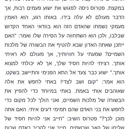
במקצת. פטרוס ניסה לפגוש את ישוע פעמים רבות, אך
הדבר מעולם לא עלה בידו. באותו רגע, הוא האמין
מעמקי נשמתו שהאדם הזה הוא בוודאי האחד הקדוש
שבלבו, ולכן הוא השתחווה על הסירה שלו ואמר: "האם
ייתכן שאתה האדון שבא להטיף את הבשורה של מלכות
השמיים? שמעתי על חוויותיך, אך מעולם לא ראיתי
אותך. רציתי להיות חסיד שלך, אך לא יכולתי למצוא
אותך." ישוע כבר צעד אל התא הפנימי והתיישב בשקט.
הוא אמר: "קום ושב לצדי! באתי לחפש את אלה
שאוהבים אותי באמת. באתי במיוחד כדי להפיץ את
הבשורה של מלכות השמיים, ואני הולך לכל מקום כדי
לחפש את בני האדם שהם תמימי דעים איתי. האם אתה
מוכן לכך?" פטרוס השיב: "חייב אני להיות חסיד של
שליחו של האב שבשמים. חייב אני להכיר באדם שרוח