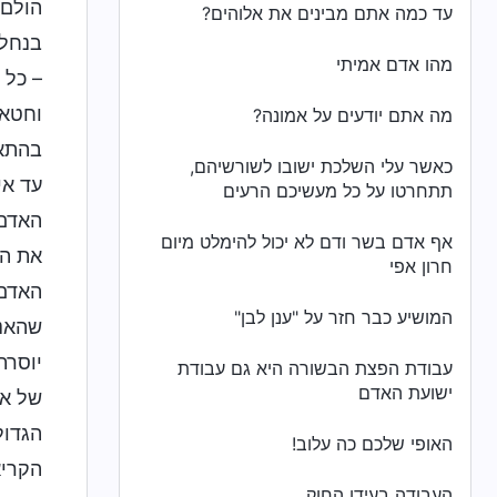
הולם 
עד כמה אתם מבינים את אלוהים?
בנחלת
מהו אדם אמיתי
– כל 
וחטאי
מה אתם יודעים על אמונה?
בהתאם
כאשר עלי השלכת ישובו לשורשיהם,
עד אי
תתחרטו על כל מעשיכם הרעים
האדם 
אף אדם בשר ודם לא יכול להימלט מיום
את הא
חרון אפי
האדם 
המושיע כבר חזר על "ענן לבן"
שהאנו
יוסרת
עבודת הפצת הבשורה היא גם עבודת
ישועת האדם
של אל
הגדול
האופי שלכם כה עלוב!
הקריא
העבודה בעידן החוק