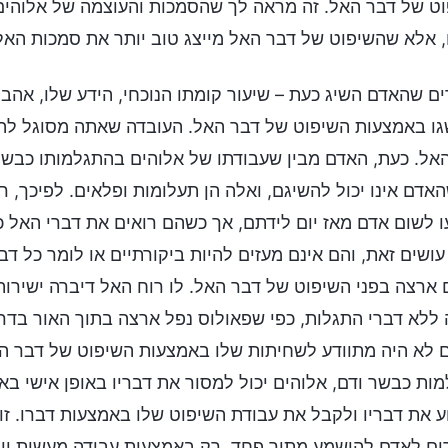
ט של דבר האל. זה מראה לך שהסמכות והעוצמה של אלוהים אי
 אלא שהשיפוט של דבר האל מייצג טוב יותר את סמכות האל ו
ם שהאדם השיג כעת – שיעור קומתו הנוכחי, הידע שלו, אהבתו,
ו באמצעות השיפוט של דבר האל. העובדה שאתה מסוגל להיו
אל. כעת, האדם מבין שעבודתו של אלוהים בהתגלמותו כבשר ו
אדם אינו יכול להשיגם, ואלה הן תעלומות ופלאים. לפיכך,
 לשום אדם מאז יום לידתם, אך כשהם רואים את דברי האל כ
ושים זאת, והם אינם מעזים להיות ביקורתיים או לומר כל ד
 ארצה בפני השיפוט של דבר האל. לו רוח האל דיברה ישירות
ללא דברי התגלות, כפי שפאולוס נפל ארצה בתוך האור בדר
 לא היה מתוודע לשחיתות שלו באמצעות השיפוט של דבר האל 
ות כבשר ודם, אלוהים יכול למסור את דבריו באופן אישי באוזנ
 את דבריו ולקבל את עבודת השיפוט שלו באמצעות דברו. זו
ם לאדם להישמע מתוך פחד. רק באמצעות עבודה מעשית ויוצא