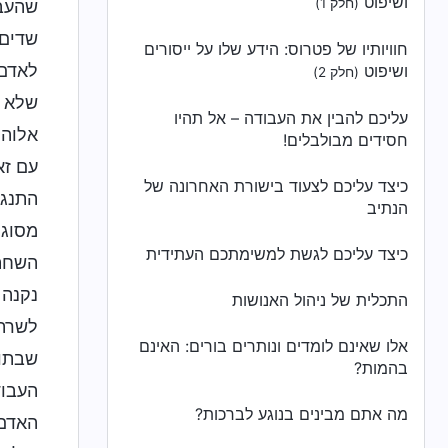
ושיפוט
(חלק 1)
שהעבו
שדים,
חוויותיו של פטרוס: הידע שלו על ייסורים
לאדם 
ושיפוט
(חלק 2)
שלא ט
עליכם להבין את העבודה – אל תהיו
אלוהי
חסידים מבולבלים!
עם זא
כיצד עליכם לצעוד בישורת האחרונה של
התנגד
הנתיב
מסוגל
כיצד עליכם לגשת למשימתכם העתידית
השחתה
נקנה 
התכלית של ניהול האנושות
לשרת 
אלו שאינם לומדים ונותרים בורים: האינם
שבתוכ
בהמות?
העבוד
מה אתם מבינים בנוגע לברכות?
האדם 