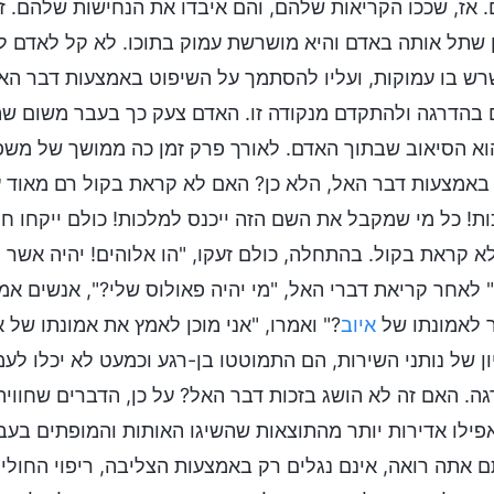
 אז, שככו הקריאות שלהם, והם איבדו את הנחישות שלהם. ז
שתל אותה באדם והיא מושרשת עמוק בתוכו. לא קל לאדם לפת
ש בו עמוקות, ועליו להסתמך על השיפוט באמצעות דבר האל 
בהדרגה ולהתקדם מנקודה זו. האדם צעק כך בעבר משום שה
וא הסיאוב שבתוך האדם. לאורך פרק זמן כה ממושך של משפט 
באמצעות דבר האל, הלא כן? האם לא קראת בקול רם מאוד עוד 
ת! כל מי שמקבל את השם הזה ייכנס למלכות! כולם ייקחו חלק
א קראת בקול. בהתחלה, כולם זעקו, "הו אלוהים! יהיה אשר 
 לאחר קריאת דברי האל, "מי יהיה פאולוס שלי?", אנשים אמרו
 לאמונתו של
איוב
?" ואמרו, "אני מוכן לאמץ את אמונתו של 
ון של נותני השירות, הם התמוטטו בן-רגע וכמעט לא יכלו לע
ה. האם זה לא הושג בזכות דבר האל? על כן, הדברים שחווי
פילו אדירות יותר מהתוצאות שהשיגו האותות והמופתים בעב
 אתה רואה, אינם נגלים רק באמצעות הצליבה, ריפוי החולי