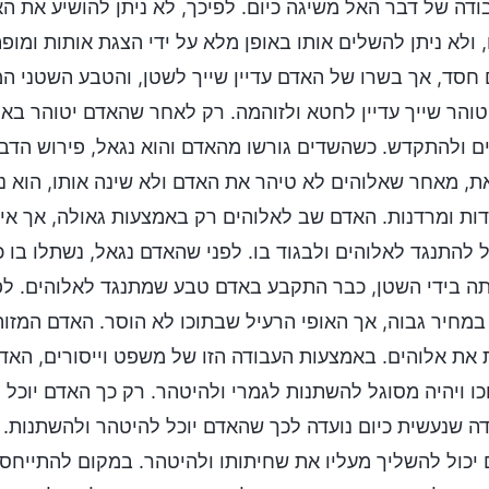
דה של דבר האל משיגה כיום. לפיכך, לא ניתן להושיע את האד
 ולא ניתן להשלים אותו באופן מלא על ידי הצגת אותות ומו
חסד, אך בשרו של האדם עדיין שייך לשטן, והטבע השטני המ
והר שייך עדיין לחטא ולזוהמה. רק לאחר שהאדם יטוהר באמ
ם ולהתקדש. כשהשדים גורשו מהאדם והוא נגאל, פירוש הדבר
ת, מאחר שאלוהים לא טיהר את האדם ולא שינה אותו, הוא נו
ות ומרדנות. האדם שב לאלוהים רק באמצעות גאולה, אך אין ל
 להתנגד לאלוהים ולבגוד בו. לפני שהאדם נגאל, נשתלו בו
 בידי השטן, כבר התקבע באדם טבע שמתנגד לאלוהים. לפי
במחיר גבוה, אך האופי הרעיל שבתוכו לא הוסר. האדם המזוה
את אלוהים. באמצעות העבודה הזו של משפט וייסורים, האד
ו ויהיה מסוגל להשתנות לגמרי ולהיטהר. רק כך האדם יוכל ל
ה שנעשית כיום נועדה לכך שהאדם יוכל להיטהר ולהשתנות. ב
יכול להשליך מעליו את שחיתותו ולהיטהר. במקום להתייח