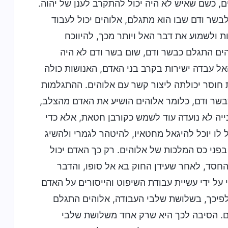
ם, כשם שאיש לא היה יכול להתקרב לענן של יהוה.
לבשר ודם שבו הוא מתגלם, אלוהים יכול לעבוד
ות ולשמוע את דבר האל ויותר מכך, להיווכח
והים התגלם כבשר ודם, שום בשר ודם לא היה
האל עבדה ישירות בקרב בני האדם, האנושות כולה
חוסר יכולתה ליצור קשר עם אלוהים. ההתגלמות
שר ודם, כלומר אלוהים הושיע את האדם מהצלב,
יה לא נועדה עוד לשמש כקורבן חטאת, אלא כדי
לו יוכל להיגאל מחטאיו, להיטהר לגמרי ולהשיג
ני כס המלכות של אלוהים. רק כך האדם יכול
חסד, לאחר שעידן החוק בא אל סופו, והדבר
על ידי עשיית עבודת השיפוט והייסורים על האדם
. לפיכך, בשלושת שלבי העבודה, אלוהים התגלם
דם. הסיבה לכך היא שרק אחד משלושת שלבי