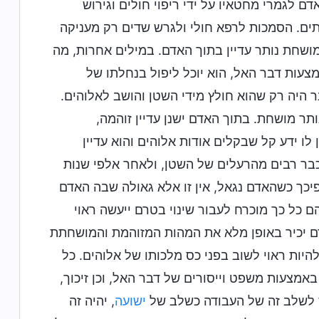
ם לגמרי מחטאיו על ידי ריפוי חולים וגירוש
פתים. הסמכות לרפא חולי ולגרש שדים רק מעניקה
ושחת נותר עדיין בתוך האדם. במילים אחרות, מה
צעות דבר האל, הוא יוכל ליפול בנחלתו של
 היה רק שהוא חולץ מידי השטן והושב לאלוהים.
תר מושחת. בתוך האדם ישנן עדיין זוהמה,
ו ידע קל שבקלים אודות אלוהים והוא עדיין
 כבר רבים מהרעלים של השטן, ולאחר אלפי שנות
כך כשהאדם נגאל, אין זו אלא גאולה שבה האדם
ם כל כך מוכרח לעבור שינוי בטרם ייעשה ראוי
ם יכיר באופן מלא את המהות המזוהמת והמושחתת
היות ראוי לשוב בפני כס מלכותו של אלוהים. כל
אמצעות משפט וייסורים של דבר האל, וכן זיכוך,
ס לשלב זה של העבודה כשלב של
ישועה
, יהיה זה