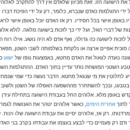
את הישועה הזו. זאת מכיוון שלאדם אין דרך להתקרב לאלוהי
 ידי התגלמות כאדם שנברא, כלומר, רק על ידי הפיכת דברו 
ו באופן אישי בכל חסידיו. רק אז האדם יוכל באופן אישי לרא
ות של דברי האל, ועל ידי כך לזכות בישועה מלאה. לולא אל
 לזכות לישועה כה גדולה, ואף אדם לא היה נושע. אילו רוח 
 מוכית אפיים ארצה או נלקחת בשלמותה לשבי השטן, מפאת 
נה נועדה לגאול את האדם מחטא, באמצעות גופו של
ישוע
כב
בע השטני המושחת נותר עדיין בתוך האדם. ההתגלמות השני
ע לחלוטין את מי שנגאל מחטא. הדבר נעשה כדי שמי שנמחל 
 בטבעו, ובכך להשתחרר מההשפעה האפלה של השטן ולשוב בפ
ש באופן מלא. אלוהים החל בעבודת הישועה בתחילת עידן ה
 לתוך
אחרית הימים
, כאשר אלוהים יטהר את האנושות לגמרי 
רדנותו. רק אז, אלוהים יסיים את עבודת הישועה שלו וינוח
ודם רק פעמיים כדי לבצע בעצמו את עבודתו בקרב בני הא