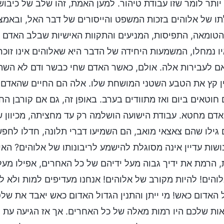
יותר לומר שזו עבודת טיהור. למען האמת, זהו שלב של כיבו
ו של אלוהים בזכות המשפט והייסורים של דבר האל, ובאמצ
הטומאה, התפיסות, המניעים והתקוות האישיות שבלב האדם 
ו נמחלו, המשמעות היחידה של הדבר היא שאלוהים אינו זוכר
 לעבירות אלה. אולם, כאשר האדם שחי כבשר ודם לא השת
ן קץ את הטבע השטני המושחת שלו. אלה הם החיים שהאדם חי
חוטאים ביום ואז מתוודים בערב. באופן זה, גם אם קורבן הח
דם מחטא. עבודת הישועה הושלמה רק עד מחציתה, מכיוון ש
גילו שהם צאצאי מואב, הם השמיעו דברי תלונה, חדלו לחפש 
שות עדיין אינה מסוגלת להישמע לריבונותו של אלוהים? הא
, הרמת את ידיך גבוה מעל ידיהם של כל האחרים, אפילו מעל י
והים! להיות מקורב של אלוהים! אנחנו מעדיפים למות ולא ל
 האדום כאש! מי ייתן והתנין הגדול האדום כאש יאבד את שלטו
ות שלכם היו רמות מאלה של כל האחרים. אך אז הגיעה עת 