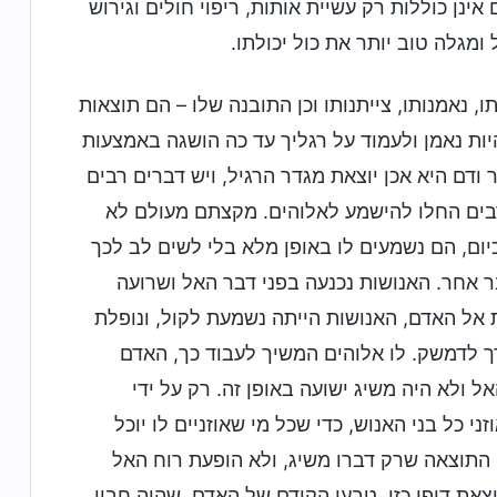
נן כוללות רק עשיית אותות, ריפוי חולים וגירוש
מגלה טוב יותר את כול יכולתו.
 נאמנותו, צייתנותו וכן התובנה שלו – הם תוצאות
ת נאמן ולעמוד על רגליך עד כה הושגה באמצעות
דם היא אכן יוצאת מגדר הרגיל, ויש דברים רבים
 רבים החלו להישמע לאלוהים. מקצתם מעולם לא
יום, הם נשמעים לו באופן מלא בלי לשים לב לכך
בר אחר. האנושות נכנעה בפני דבר האל ושרועה
 אל האדם, האנושות הייתה נשמעת לקול, ונופלת
ך לדמשק. לו אלוהים המשיך לעבוד כך, האדם
ולא היה משיג ישועה באופן זה. רק על ידי
י כל בני האנוש, כדי שכל מי שאוזניים לו יוכל
 התוצאה שרק דברו משיג, ולא הופעת רוח האל
ת דופן כזו, טבעו הקודם של האדם, שהיה חבוי