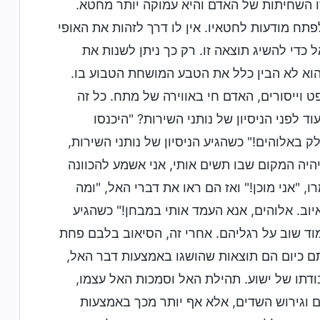
ו השחיתות של האדם והיא עמוקה יותר מחטא.
ח מודעות לחטאיו. אין לו דרך לזהות את האופי
כדי להשיג תוצאה זו. רק כך ניתן לשנות את
וא לא הבין כלל את הטבע המושחת הטבוע בו.
וייסורים, האדם חי באווירה של מתח. כל זה
לפני הניסיון של נותני השירות? "היכנסו
 באלוהים!" כשהגיע הניסיון של נותני השירות,
יהיה המקום שבו תשים אותי, אני אשמע להכוונה
, "אני מוכן!" ואז הם ראו את דברי האל, "ומה
איוב. אלוהים, אנא העמד אותי במבחן!" כשהגיע
מוד שוב על רגליהם. אחרי זה, הסיאוב בלבם פחת
תם כיום הם תוצאות שהושגו באמצעות דבר האל,
ודתו של ישוע. תהילת האל וסמכות האל עצמו,
ם וגירוש השדים, אלא אף יותר מכך באמצעות