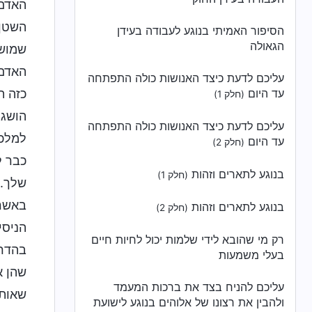
האדם.
השטן 
הסיפור האמיתי בנוגע לעבודה בעידן
הגאולה
שמושר
האדם 
עליכם לדעת כיצד האנושות כולה התפתחה
עד היום
כזה ה
(חלק 1)
הושג 
עליכם לדעת כיצד האנושות כולה התפתחה
למלכו
עד היום
(חלק 2)
כבר ל
בנוגע לתארים וזהות
(חלק 1)
שלך."
באשר
בנוגע לתארים וזהות
(חלק 2)
הניסי
רק מי שהובא לידי שלמות יכול לחיות חיים
בהדרג
בעלי משמעות
שהן א
עליכם להניח בצד את ברכות המעמד
שאותם
ולהבין את רצונו של אלוהים בנוגע לישועת