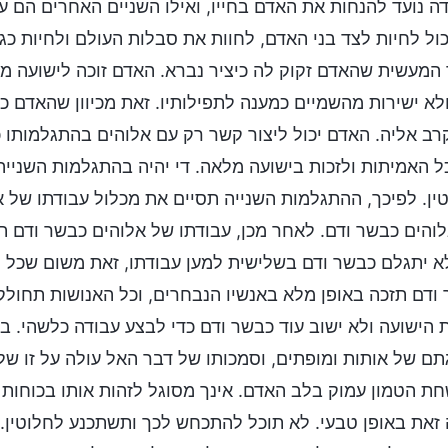
ה נועד להנחות את האדם בחייו, ואילו השניים האחרים הם 
כול לחיות לצד בני האדם, לחוות את סבלות העולם ולחיות כג
המעשית שהאדם זקוק לה כיציר נברא. האדם זוכה לישועה מ
ולא ישירות מהשמיים כמענה לתפילותיו. זאת מכיוון שהאדם כ
ב אליה. האדם יכול ליצור קשר רק עם אלוהים בהתגלמותו כ
ל האמיתות ולזכות בישועה מלאה. די יהיה בהתגלמות השניי
ין. לפיכך, ההתגלמות השנייה תסיים את מכלול עבודתו של 
והים כבשר ודם. לאחר מכן, עבודתו של אלוהים כבשר ודם 
א יתגלם כבשר ודם בשלישית למען עבודתו, זאת משום שכל ה
ודם תזכה באופן מלא באנשיו הנבחרים, וכל האנושות תחולק 
 הישועה ולא ישוב עוד כבשר ודם כדי לבצע עבודה כלשהי. ב
ם של אותות ומופתים, וסמכותו של דבר האל עולה על זו ש
ת הטמון עמוק בלב האדם. אינך מסוגל לזהות אותו בכוחות
זאת באופן טבעי. לא תוכל להתכחש לכך ותשתכנע לחלוטין. 