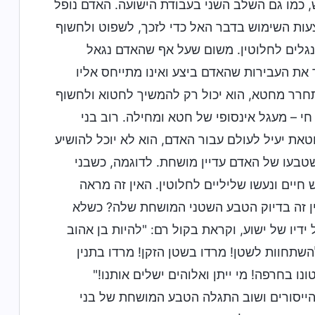
ש, כמו גם השלב השני בעבודת הישועה. האדם נופל
עות השימוש בדבר האל כדי לזכך, לשפוט ולחשוף
נגלים לחלוטין. משום שעל אף שהאדם נגאל
 את העבירות שהאדם ביצע ואינו מתייחס אליו
חרר מחטא, הוא יכול רק להמשיך לחטוא ולחשוף
 – מעגל אינסופי של חטא ומחילה. רוב בני
טאת יעיל לעולם עבור האדם, הוא לא יוכל להושיע
טבעו של האדם עדיין מושחת. לדוגמה, כשבני
חיים ונעשו שליליים לחלוטין. האין זה מראה
ין זה בדיוק הטבע השטני המושחת שלה? כשלא
דיו של ישוע, וקראת בקול רם: "להיות בן אהוב
השתחוות לשטן! מרדו בשטן הזקן! מרדו בתנין
נו בחרפה! מי ייתן ואלוהים ישלים אותנו!"
הייסורים ושוב התגלה הטבע המושחת של בני