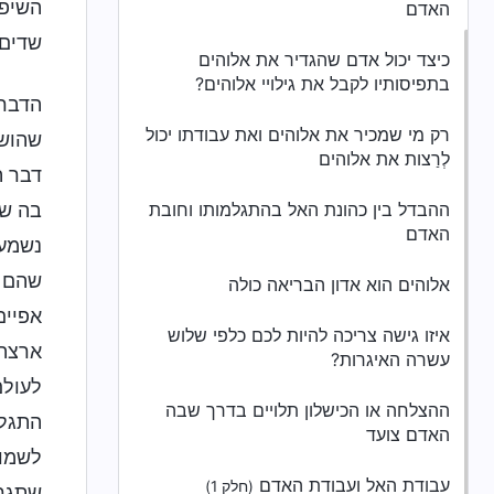
השיפו
האדם
שדים,
כיצד יכול אדם שהגדיר את אלוהים
בתפיסותיו לקבל את גילויי אלוהים?
הדברי
רק מי שמכיר את אלוהים ואת עבודתו יכול
שהושג
לְרַצות את אלוהים
דבר ה
ההבדל בין כהונת האל בהתגלמותו וחובת
בה שה
האדם
נשמעו
שהם ע
אלוהים הוא אדון הבריאה כולה
אפיים
איזו גישה צריכה להיות לכם כלפי שלוש
ארצה 
עשרה האיגרות?
לעולם
ההצלחה או הכישלון תלויים בדרך שבה
התגלמ
האדם צועד
לשמוע
עבודת האל ועבודת האדם
(חלק 1)
שתגרו