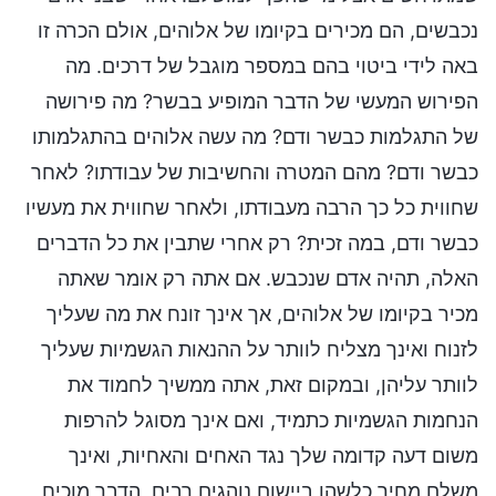
נכבשים, הם מכירים בקיומו של אלוהים, אולם הכרה זו
באה לידי ביטוי בהם במספר מוגבל של דרכים. מה
הפירוש המעשי של הדבר המופיע בבשר? מה פירושה
של התגלמות כבשר ודם? מה עשה אלוהים בהתגלמותו
כבשר ודם? מהם המטרה והחשיבות של עבודתו? לאחר
שחווית כל כך הרבה מעבודתו, ולאחר שחווית את מעשיו
כבשר ודם, במה זכית? רק אחרי שתבין את כל הדברים
האלה, תהיה אדם שנכבש. אם אתה רק אומר שאתה
מכיר בקיומו של אלוהים, אך אינך זונח את מה שעליך
לזנוח ואינך מצליח לוותר על ההנאות הגשמיות שעליך
לוותר עליהן, ובמקום זאת, אתה ממשיך לחמוד את
הנחמות הגשמיות כתמיד, ואם אינך מסוגל להרפות
משום דעה קדומה שלך נגד האחים והאחיות, ואינך
משלם מחיר כלשהו ביישום נוהגים רבים, הדבר מוכיח