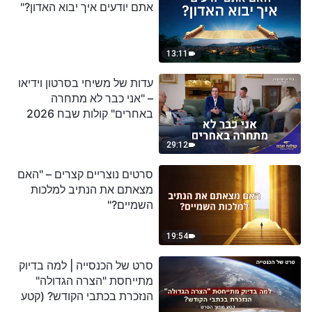
אתם יודעים איך יבוא האדון?"
13:11
עדות של משיחי בסרטון וידיאו
– "אני כבר לא מתחרה
באחרים" קולות שבח 2026
29:12
סרטים נוצריים קצרים – "האם
מצאתם את הנתיב למלכות
השמיים?"
19:54
סרט של הכנסייה | למה בדיוק
מתייחסת "הצרה הגדולה"
הנזכרת בכתבי הקודש? (קטע
נבחר מסרט)