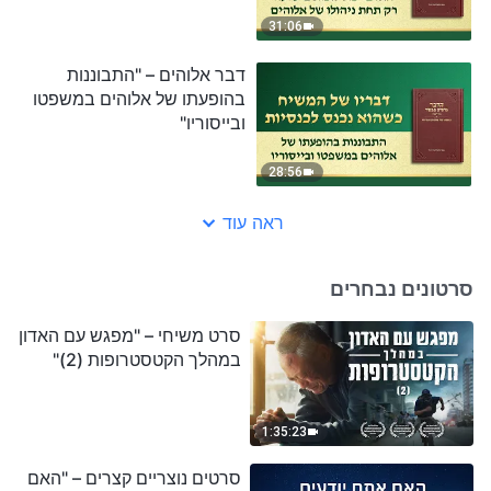
31:06
דבר אלוהים – "התבוננות
בהופעתו של אלוהים במשפטו
ובייסוריו"
28:56
ראה עוד
סרטונים נבחרים
סרט משיחי – "מפגש עם האדון
במהלך הקטסטרופות (2)"
1:35:23
סרטים נוצריים קצרים – "האם