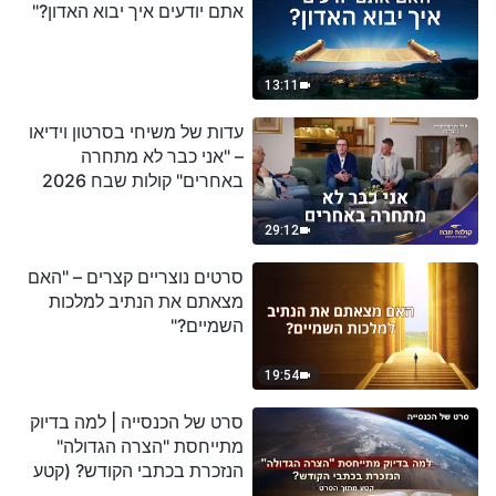
אתם יודעים איך יבוא האדון?"
13:11
עדות של משיחי בסרטון וידיאו
– "אני כבר לא מתחרה
באחרים" קולות שבח 2026
29:12
סרטים נוצריים קצרים – "האם
מצאתם את הנתיב למלכות
השמיים?"
19:54
סרט של הכנסייה | למה בדיוק
מתייחסת "הצרה הגדולה"
הנזכרת בכתבי הקודש? (קטע
נבחר מסרט)