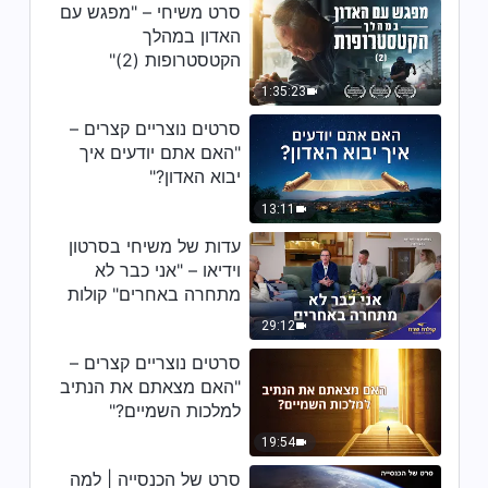
סרט של הכנסייה | מהן השגיאות
סרט משיחי – "מפגש עם
הנפוצות ביותר בבואנו לקדם את פני
האדון במהלך
ישוע? (קטע נבחר מסרט)
הקטסטרופות (2)"
19:27
1:35:23
סרט של הכנסייה | הכל אודות
סרטים נוצריים קצרים –
הוויכוח "האם כתבי הקודש נכתבו
"האם אתם יודעים איך
בהשראתו של אלוהים" (קטע נבחר
יבוא האדון?"
מסרט)
16:16
13:11
סרט של הכנסייה | מהו הקשר בין
עדות של משיחי בסרטון
אלוהים לכתבי הקודש? (קטע נבחר
וידיאו – "אני כבר לא
מסרט)
מתחרה באחרים" קולות
41:26
שבח 2026
29:12
סרטים נוצריים קצרים –
"האם מצאתם את הנתיב
למלכות השמיים?"
19:54
סרט של הכנסייה | למה