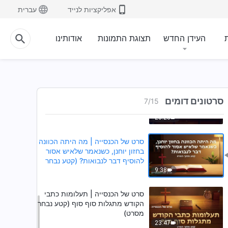
הקודש? (קטע נבחר מסרט)
אפליקציות לנייד
עברית
9:12
סרט של הכנסייה | האם נוכל לזכות
ת
העידן החדש
תצוגת התמונות
אודותינו
בחיים בזכות אמונה בספרי הקודש?
(קטע נבחר מסרט)
14:49
סרט של הכנסייה | האם כתבי
הקודש באמת נכתבו במלואם
סרטונים דומים
7
/
15
בהשראה אלוהית? (קטע נבחר
מסרט)
20:23
סרט של הכנסייה | מה היתה הכוונה
בחזון יוחנן, כשנאמר שלאיש אסור
להוסיף דבר לנבואות? (קטע נבחר
מסרט)
9:38
סרט של הכנסייה | תעלומות כתבי
הקודש מתגלות סוף סוף (קטע נבחר
מסרט)
23:47